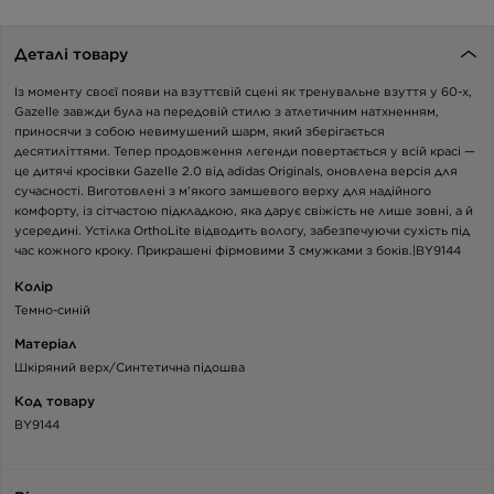
Деталі товару
Із моменту своєї появи на взуттєвій сцені як тренувальне взуття у 60-х,
Gazelle завжди була на передовій стилю з атлетичним натхненням,
приносячи з собою невимушений шарм, який зберігається
десятиліттями. Тепер продовження легенди повертається у всій красі —
це дитячі кросівки Gazelle 2.0 від adidas Originals, оновлена версія для
сучасності. Виготовлені з м’якого замшевого верху для надійного
комфорту, із сітчастою підкладкою, яка дарує свіжість не лише зовні, а й
усередині. Устілка OrthoLite відводить вологу, забезпечуючи сухість під
час кожного кроку. Прикрашені фірмовими 3 смужками з боків.|BY9144
Колір
Темно-синій
Матеріал
Шкіряний верх/Синтетична підошва
Код товару
BY9144