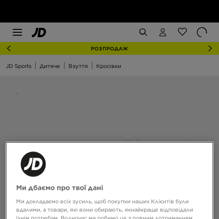
РОЗПРОДАЖ
JD Sports
Дитяче
Взуття
Кросівки
Ми дбаємо про твої дані
Ми докладаємо всіх зусиль, щоб покупки наших Клієнтів були
вдалими, а товари, які вони обирають, якнайкраще відповідали
їхнім потребам. Водночас ми робимо це з повним дотриманням