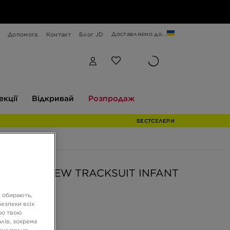
Доставляємо до...
Допомога
Контакт
Блог JD
Відкривай
Розпродаж
екції
Відкривай
Розпродаж
БЕСТСЕЛЕРИ
HYBRID CREW TRACKSUIT INFANT
и обирають,
езпеки всіх
ГРН
ро твою
лів, зокрема