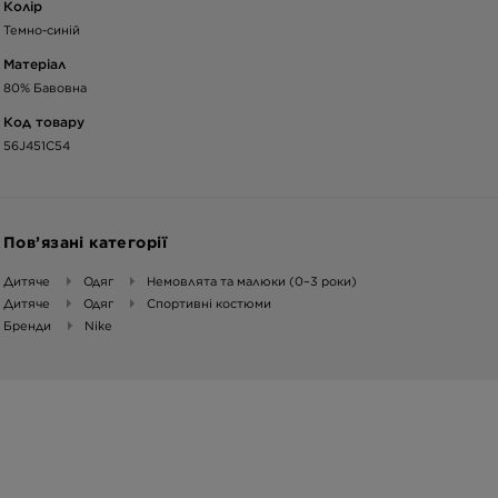
Колір
Темно-синій
Матеріал
80% Бавовна
Код товару
56J451C54
Пов’язані категорії
Дитяче
Одяг
Немовлята та малюки (0–3 роки)
Дитяче
Одяг
Cпортивні костюми
Бренди
Nike