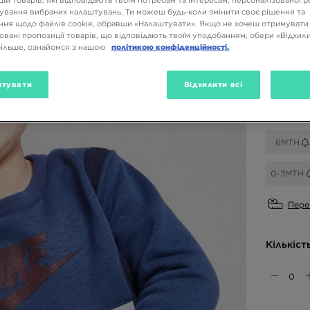
ій товарів, які відповідають твоїм потребам та інтересам, персоналізованої 
ування вибраних налаштувань. Ти можеш будь-коли змінити своє рішення та
Доступн
ня щодо файлів cookie, обравши «Налаштувати». Якщо не хочеш отримувати
овані пропозиції товарів, що відповідають твоїм уподобанням, обери «Відхили
Темно-син
більше, ознайомся з нашою
політикою конфіденційності.
Вибери 
тувати
Відхилити всі
6MTH
0-3MTH
Пере
Кількіст