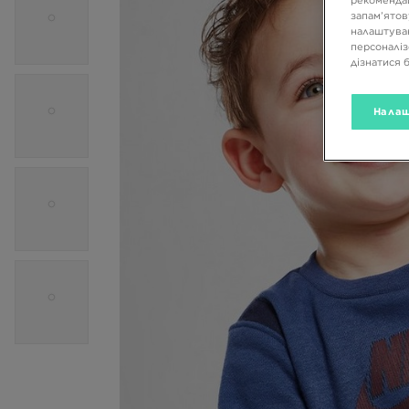
рекомендац
запам’ятов
налаштуван
персоналіз
дізнатися 
Налаш