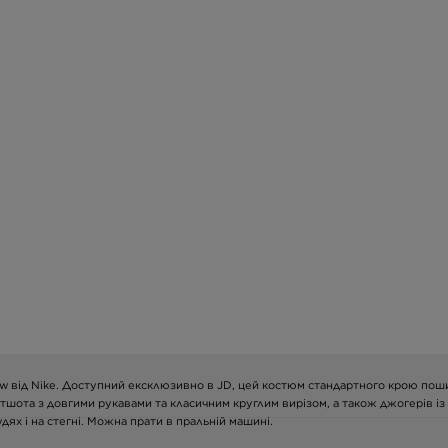
 від Nike. Доступний ексклюзивно в JD, цей костюм стандартного крою пошит
ітшота з довгими рукавами та класичним круглим вирізом, а також джогерів і
х і на стегні. Можна прати в пральній машині.