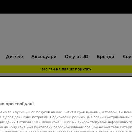
Дитяче
Аксесуари
Only
Бренди
Дитяче
Аксесуари
Only at JD
Бренди
Кол
at
JD
540 ГРН НА ПЕРШУ ПОКУПКУ
NIKE 
о про твої дані
ємо всіх зусиль, щоб покупки наших Клієнтів були вдалими, а товари, які вон
 відповідали їхнім потребам. Водночас ми робимо це з повним дотриманням б
1699 
их даних. Натисни «OK», якщо хочеш, щоб ми використовували інформацію п
на нашому сайті для підготовки персоналізованих спеціально для тебе матеріа