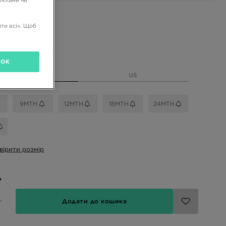
реклами чи
і кольори
ти всі». Щоб
ій
розмір
OK
EU
US
9MTH
12MTH
18MTH
24MTH
вірити розмір
ь
Додати до кошика