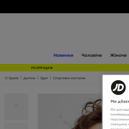
Новинки
Чоловіче
Жіноче
Новинки
Чоловіче
Жіноче
РОЗПРОДАЖ
JD Sports
Дитяче
Одяг
Cпортивні костюми
Ми дбаєм
Ми доклада
якнайкраще
персональн
поведінку 