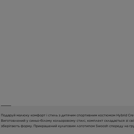
Подаруй малюку комфорт і стиль з дитячим спортивним костюмом Hybrid Crew
Виготовлений у синьо-білому кольоровому стилі, комплект складається зі св
зберігають форму. Прикрашений культовим логотипом Swoosh спереду на грудя