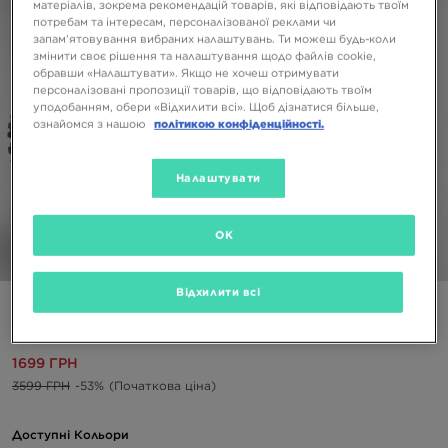
матеріалів, зокрема рекомендацій товарів, які відповідають твоїм
потребам та інтересам, персоналізованої реклами чи
запам’ятовування вибраних налаштувань. Ти можеш будь-коли
змінити своє рішення та налаштування щодо файлів cookie,
обравши «Налаштувати». Якщо не хочеш отримувати
персоналізовані пропозиції товарів, що відповідають твоїм
уподобанням, обери «Відхилити всі». Щоб дізнатися більше,
ознайомся з нашою
політикою конфіденційності.
Налаштувати
OK
1/6
Відхилити всі
NIKE ШТАНИ K NSW CITY UTILITY EO FLC B
1699 ГРН
3599 ГРН
-53%
(Початкова ціна)
Доступні Кольори