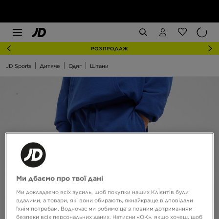
РОЗПРОДАЖ
JD Sports
Дитяче
Одяг
Штани
Ми дбаємо про твої дані
Ми докладаємо всіх зусиль, щоб покупки наших Клієнтів були
вдалими, а товари, які вони обирають, якнайкраще відповідали
їхнім потребам. Водночас ми робимо це з повним дотриманням
безпеки всіх персональних даних. Натисни «OK», якщо хочеш, щоб