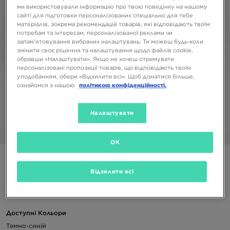
ми використовували інформацію про твою поведінку на нашому
сайті для підготовки персоналізованих спеціально для тебе
матеріалів, зокрема рекомендацій товарів, які відповідають твоїм
потребам та інтересам, персоналізованої реклами чи
запам’ятовування вибраних налаштувань. Ти можеш будь-коли
змінити своє рішення та налаштування щодо файлів cookie,
обравши «Налаштувати». Якщо не хочеш отримувати
персоналізовані пропозиції товарів, що відповідають твоїм
уподобанням, обери «Відхилити всі». Щоб дізнатися більше,
ознайомся з нашою
політикою конфіденційності.
Налаштувати
1/4
OK
CHAMPION ШТАНИ RIB CUFF PANTS B
Відхилити всі
699 ГРН
Доступні Кольори
Темно-синій