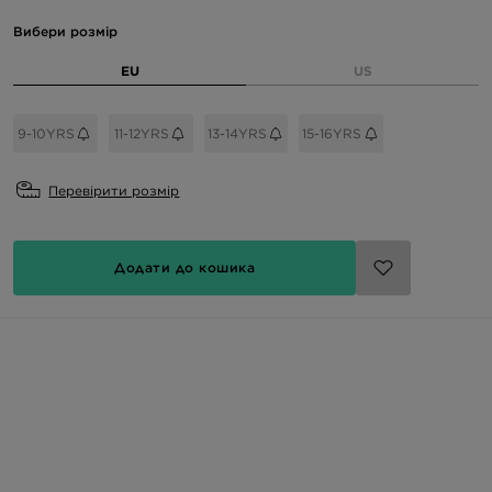
Вибери розмір
EU
US
9-10YRS
11-12YRS
13-14YRS
15-16YRS
Перевірити розмір
Додати до кошика