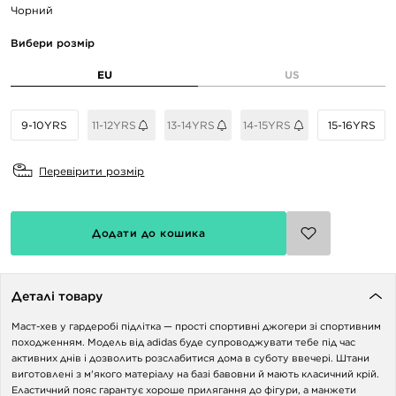
Чорний
Вибери розмір
EU
US
9-10YRS
11-12YRS
13-14YRS
14-15YRS
15-16YRS
Перевірити розмір
Додати до кошика
Деталі товару
Маст-хев у гардеробі підлітка — прості спортивні джогери зі спортивним
походженням. Модель від adidas буде супроводжувати тебе під час
активних днів і дозволить розслабитися дома в суботу ввечері. Штани
виготовлені з м'якого матеріалу на базі бавовни й мають класичний крій.
Еластичний пояс гарантує хороше прилягання до фігури, а манжети