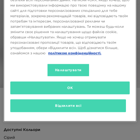
безпеки всіх персональних даних. Натисни «OK», якщо хочеш, щоб
ми використовували інформацію про твою поведінку на нашому
сайті для підготовки персоналізованих спеціально для тебе
матеріалів, зокрема рекомендацій товарів, які відповідають твоїм
потребам та інтересам, персоналізованої реклами чи
запам’ятовування вибраних налаштувань. Ти можеш будь-коли
змінити своє рішення та налаштування щодо файлів cookie,
обравши «Налаштувати». Якщо не хочеш отримувати
персоналізовані пропозиції товарів, що відповідають твоїм
уподобанням, обери «Відхилити всі». Щоб дізнатися більше,
ознайомся з нашою
політикою конфіденційності.
Налаштувати
1/4
OK
CHAMPION ШОРТИ TAPE SHORTS JUNIOR
Відхилити всі
1099 ГРН
Доступні Кольори
Сірий