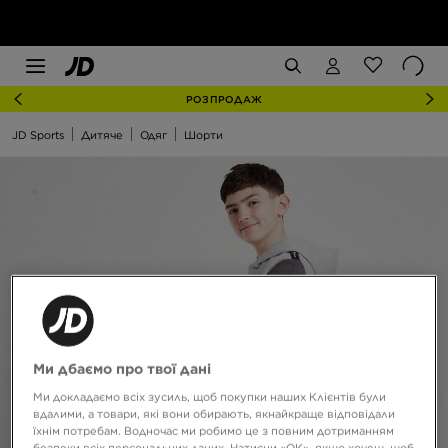
РОЗПРОДАЖ
JD Sports
Дитяче
Одяг
Шорти
Ми дбаємо про твої дані
Ми докладаємо всіх зусиль, щоб покупки наших Клієнтів були
вдалими, а товари, які вони обирають, якнайкраще відповідали
їхнім потребам. Водночас ми робимо це з повним дотриманням