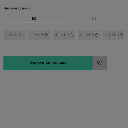
Вибери розмір
EU
US
7-8YRS
9-10YRS
11-12YRS
13-14YRS
15-16YRS
Додати до кошика