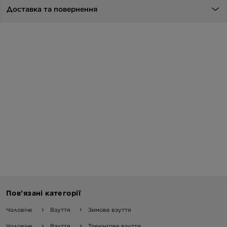
Доставка та повернення
Пов’язані категорії
Чоловіче
Взуття
Зимове взуття
Чоловіче
Взуття
Трекінгове взуття