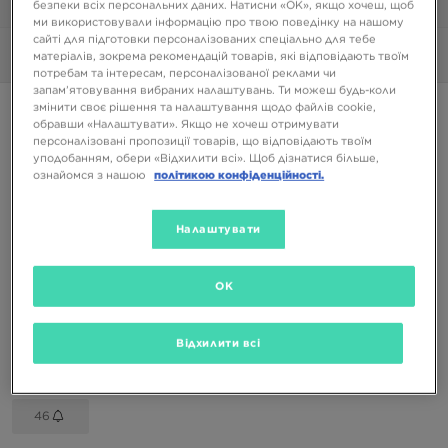
безпеки всіх персональних даних. Натисни «OK», якщо хочеш, щоб
1/6
ми використовували інформацію про твою поведінку на нашому
сайті для підготовки персоналізованих спеціально для тебе
Фото
360°
матеріалів, зокрема рекомендацій товарів, які відповідають твоїм
потребам та інтересам, персоналізованої реклами чи
запам’ятовування вибраних налаштувань. Ти можеш будь-коли
змінити своє рішення та налаштування щодо файлів cookie,
NANNY STATE TRAVIS
обравши «Налаштувати». Якщо не хочеш отримувати
персоналізовані пропозиції товарів, що відповідають твоїм
уподобанням, обери «Відхилити всі». Щоб дізнатися більше,
1299 ГРН
ознайомся з нашою
політикою конфіденційності.
Доступні Кольори
Налаштувати
Коричневий
Вибери розмір
OK
EU
US
Відхилити всі
41
42
43
44
45
46