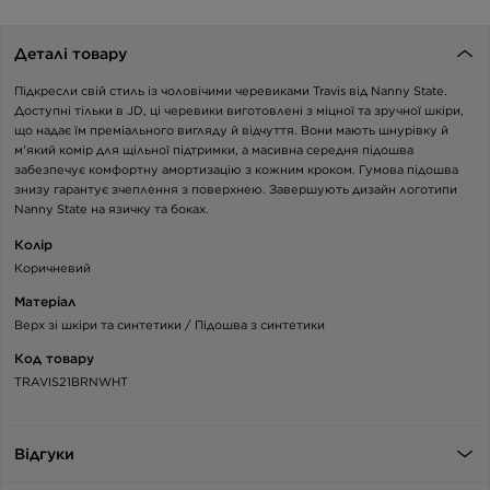
Деталі товару
Підкресли свій стиль із чоловічими черевиками Travis від Nanny State.
Доступні тільки в JD, ці черевики виготовлені з міцної та зручної шкіри,
що надає їм преміального вигляду й відчуття. Вони мають шнурівку й
м’який комір для щільної підтримки, а масивна середня підошва
забезпечує комфортну амортизацію з кожним кроком. Гумова підошва
знизу гарантує зчеплення з поверхнею. Завершують дизайн логотипи
Nanny State на язичку та боках.
Колір
Коричневий
Матеріал
Верх зі шкіри та синтетики / Підошва з синтетики
Код товару
TRAVIS21BRNWHT
Відгуки