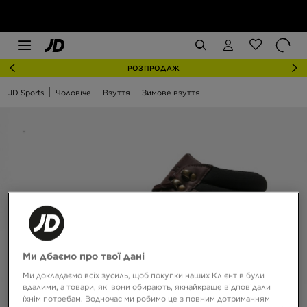
РОЗПРОДАЖ
JD Sports
Чоловіче
Взуття
Зимове взуття
Ми дбаємо про твої дані
Ми докладаємо всіх зусиль, щоб покупки наших Клієнтів були
вдалими, а товари, які вони обирають, якнайкраще відповідали
їхнім потребам. Водночас ми робимо це з повним дотриманням