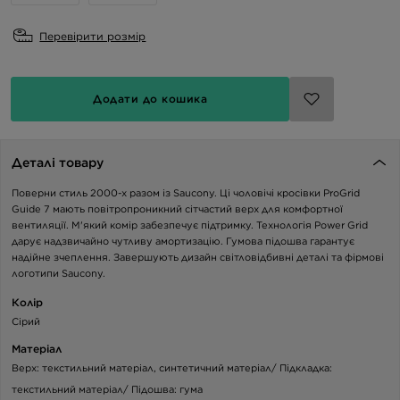
Перевірити розмір
Додати до кошика
Деталі товару
Поверни стиль 2000-х разом із Saucony. Ці чоловічі кросівки ProGrid
Guide 7 мають повітропроникний сітчастий верх для комфортної
вентиляції. М'який комір забезпечує підтримку. Технологія Power Grid
дарує надзвичайно чутливу амортизацію. Гумова підошва гарантує
надійне зчеплення. Завершують дизайн світловідбивні деталі та фірмові
логотипи Saucony.
Колір
Сірий
Матеріал
Верх: текстильний матеріал, синтетичний матеріал/ Підкладка:
текстильний матеріал/ Підошва: гума