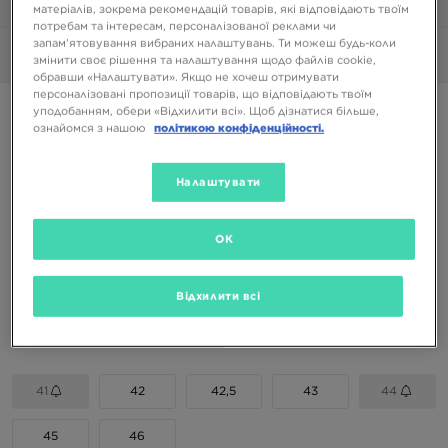
1/6
матеріалів, зокрема рекомендацій товарів, які відповідають твоїм
потребам та інтересам, персоналізованої реклами чи
запам’ятовування вибраних налаштувань. Ти можеш будь-коли
Фото
360°
змінити своє рішення та налаштування щодо файлів cookie,
обравши «Налаштувати». Якщо не хочеш отримувати
персоналізовані пропозиції товарів, що відповідають твоїм
SAUCONY PROGRID GUIDE 7
уподобанням, обери «Відхилити всі». Щоб дізнатися більше,
ознайомся з нашою
політикою конфіденційності.
5399 ГРН
Налаштувати
7799 ГРН
-31%
(Початкова ціна)
Доступні Кольори
OK
Сірий
Відхилити всі
Вибери розмір
EU
US
41
42
42,5
43
44
45
46