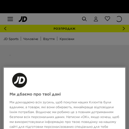
РОЗПРОДАЖ
JD Sports
Чоловіче
Взуття
Кросівки
Ми дбаємо про твої дані
Ми докладаємо всіх зусиль, щоб покупки наших Клієнтів були
вдалими, а товари, які вони обирають, якнайкраще відповідали
їхнім потребам. Водночас ми робимо це з повним дотриманням
безпеки всіх персональних даних. Натисни «OK», якщо хочеш, щоб
ми використовували інформацію про твою поведінку на нашому
сайті для підготовки персоналізованих спеціально для тебе