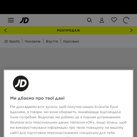
РОЗПРОДАЖ
JD Sports
Чоловіче
Взуття
Кросівки
Ми дбаємо про твої дані
Ми докладаємо всіх зусиль, щоб покупки наших Клієнтів були
вдалими, а товари, які вони обирають, якнайкраще відповідали
їхнім потребам. Водночас ми робимо це з повним дотриманням
безпеки всіх персональних даних. Натисни «OK», якщо хочеш, щоб
ми використовували інформацію про твою поведінку на нашому
сайті для підготовки персоналізованих спеціально для тебе