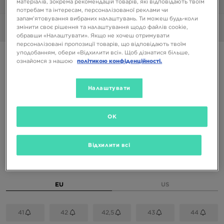
матеріалів, зокрема рекомендацій товарів, які відповідають твоїм
1/6
потребам та інтересам, персоналізованої реклами чи
запам’ятовування вибраних налаштувань. Ти можеш будь-коли
змінити своє рішення та налаштування щодо файлів cookie,
Фото
360°
обравши «Налаштувати». Якщо не хочеш отримувати
персоналізовані пропозиції товарів, що відповідають твоїм
уподобанням, обери «Відхилити всі». Щоб дізнатися більше,
ONLY AT JD
ознайомся з нашою
політикою конфіденційності.
NIKE SHOX RIDE 2
Налаштувати
4099 ГРН
8699 ГРН
-53%
(Початкова ціна)
OK
Доступні Кольори
Відхилити всі
Вибери розмір
EU
US
41
42
42,5
43
44