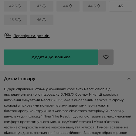
42,5
43
44
44,5
45
45,5
46
Перевірити розмір
Додати до кошика
Деталі товару
Відчуй справжній стиль у чоловічих кросівках React Vision від
експериментального підрозділу D/MS/X бренду Nike. Ці кросівки
натхненні силуетами React 87 і 55, але з оновленим верхом. У сірому
кольорі з яскравими помаранчевими акцентами, вони мають
багатошарову конструкцію з легкого сітчастого матеріалу й класичну
шнурівку для фіксації. Піна Nike React під стопою гарантує максимальний
комфорт протягом усього дня, а надм’який язичок і м’яка п’яткова
частина створюють майже казкове відчуття м’якості. Гумові вставки на
підошві додають зчеплення й зносостійкості. Завершує образ фірмове