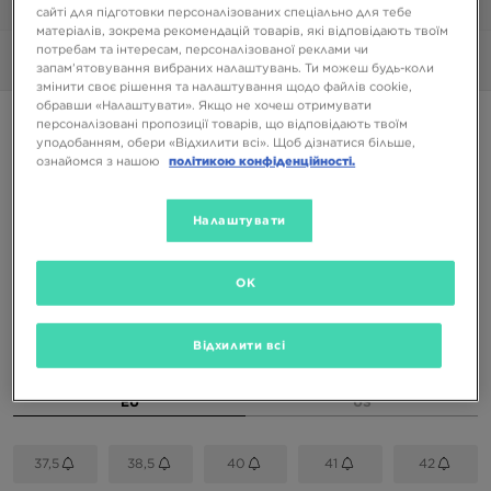
1/6
сайті для підготовки персоналізованих спеціально для тебе
матеріалів, зокрема рекомендацій товарів, які відповідають твоїм
потребам та інтересам, персоналізованої реклами чи
Фото
360°
запам’ятовування вибраних налаштувань. Ти можеш будь-коли
змінити своє рішення та налаштування щодо файлів cookie,
обравши «Налаштувати». Якщо не хочеш отримувати
ONLY AT JD
персоналізовані пропозиції товарів, що відповідають твоїм
уподобанням, обери «Відхилити всі». Щоб дізнатися більше,
NIKE REACT VISION
ознайомся з нашою
політикою конфіденційності.
3599 ГРН
Налаштувати
7099 ГРН
-49%
(Початкова ціна)
OK
Доступні Кольори
Сірий
Відхилити всі
Вибери розмір
EU
US
37,5
38,5
40
41
42