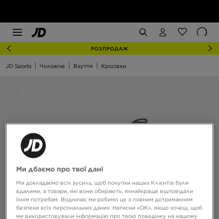
РОЗПРОДАЖ
JD Sports
Чоловіче
Взуття
Кросівки
Ми дбаємо про твої дані
Ми докладаємо всіх зусиль, щоб покупки наших Клієнтів були
вдалими, а товари, які вони обирають, якнайкраще відповідали
їхнім потребам. Водночас ми робимо це з повним дотриманням
безпеки всіх персональних даних. Натисни «OK», якщо хочеш, щоб
ми використовували інформацію про твою поведінку на нашому