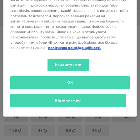
1/6
сайті для підготовки персоналізованих спеціально для тебе
матеріалів, зокрема рекомендацій товарів, які відповідають твоїм
потребам та інтересам, персоналізованої реклами чи
Фото
360°
запам’ятовування вибраних налаштувань. Ти можеш будь-коли
змінити своє рішення та налаштування щодо файлів cookie,
обравши «Налаштувати». Якщо не хочеш отримувати
NIKE DUNK LOW RETRO
персоналізовані пропозиції товарів, що відповідають твоїм
уподобанням, обери «Відхилити всі». Щоб дізнатися більше,
ознайомся з нашою
політикою конфіденційності.
3499 ГРН
Налаштувати
Доступні Кольори
OK
Вибери розмір
EU
US
Відхилити всі
41
42
42,5
43
44
44,5
45
45,5
46