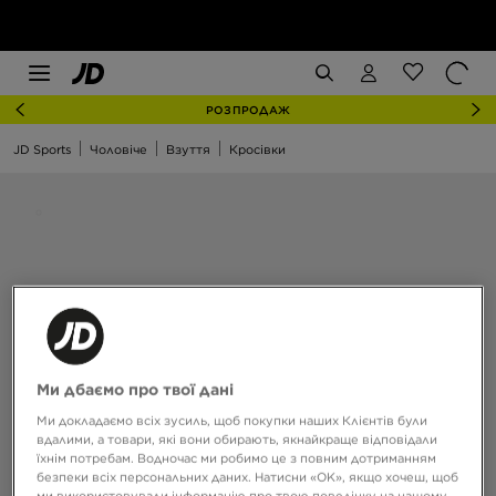
РОЗПРОДАЖ
JD Sports
Чоловіче
Взуття
Кросівки
Ми дбаємо про твої дані
Ми докладаємо всіх зусиль, щоб покупки наших Клієнтів були
вдалими, а товари, які вони обирають, якнайкраще відповідали
їхнім потребам. Водночас ми робимо це з повним дотриманням
безпеки всіх персональних даних. Натисни «OK», якщо хочеш, щоб
ми використовували інформацію про твою поведінку на нашому