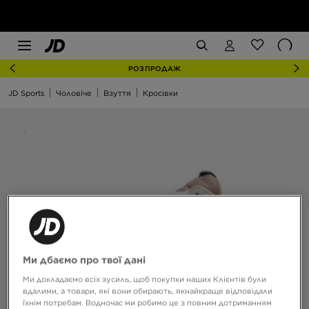
РОЗПРОДАЖ
JD Sports
Чоловіче
Взуття
Кросівки
Ми дбаємо про твої дані
Ми докладаємо всіх зусиль, щоб покупки наших Клієнтів були
вдалими, а товари, які вони обирають, якнайкраще відповідали
їхнім потребам. Водночас ми робимо це з повним дотриманням