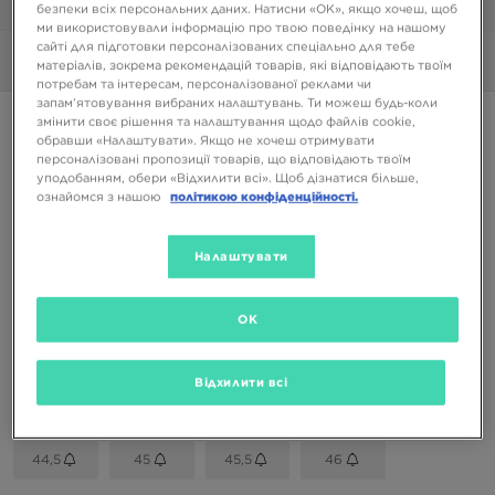
1/6
безпеки всіх персональних даних. Натисни «OK», якщо хочеш, щоб
ми використовували інформацію про твою поведінку на нашому
сайті для підготовки персоналізованих спеціально для тебе
Фото
360°
матеріалів, зокрема рекомендацій товарів, які відповідають твоїм
потребам та інтересам, персоналізованої реклами чи
запам’ятовування вибраних налаштувань. Ти можеш будь-коли
NIKE DUNK LOW GTX
змінити своє рішення та налаштування щодо файлів cookie,
обравши «Налаштувати». Якщо не хочеш отримувати
персоналізовані пропозиції товарів, що відповідають твоїм
уподобанням, обери «Відхилити всі». Щоб дізнатися більше,
4499 ГРН
ознайомся з нашою
політикою конфіденційності.
Доступні Кольори
Налаштувати
Сірий
Вибери розмір
OK
EU
US
Відхилити всі
41
42
42,5
43
44
44,5
45
45,5
46