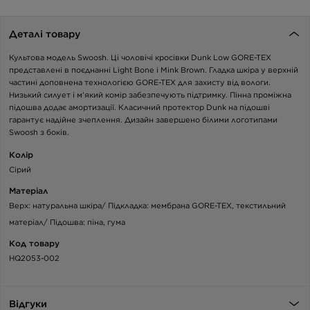
Деталі товару
Культова модель Swoosh. Ці чоловічі кросівки Dunk Low GORE-TEX
представлені в поєднанні Light Bone і Mink Brown. Гладка шкіра у верхній
частині доповнена технологією GORE-TEX для захисту від вологи.
Низький силует і м’який комір забезпечують підтримку. Пінна проміжна
підошва додає амортизації. Класичний протектор Dunk на підошві
гарантує надійне зчеплення. Дизайн завершено білими логотипами
Swoosh з боків.
Колір
Сірий
Матеріал
Верх: натуральна шкіра/ Підкладка: мембрана GORE-TEX, текстильний
матеріал/ Підошва: піна, гума
Код товару
HQ2053-002
Відгуки