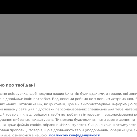
Дитяче
Аксесуари
Only
Бренди
Дитяче
Аксесуари
Only at JD
Бренди
Кол
at
JD
540 ГРН НА ПЕРШУ ПОКУПКУ
о про твої дані
ємо всіх зусиль, щоб покупки наших Клієнтів були вдалими, а товари, які вон
 відповідали їхнім потребам. Водночас ми робимо це з повним дотриманням б
NIKE 
их даних. Натисни «OK», якщо хочеш, щоб ми використовували інформацію п
на нашому сайті для підготовки персоналізованих спеціально для тебе матеріа
ій товарів, які відповідають твоїм потребам та інтересам, персоналізованої 
ування вибраних налаштувань. Ти можеш будь-коли змінити своє рішення та
3599 
ня щодо файлів cookie, обравши «Налаштувати». Якщо не хочеш отримувати
овані пропозиції товарів, що відповідають твоїм уподобанням, обери «Відхили
6899 ГРН
більше, ознайомся з нашою
політикою конфіденційності.