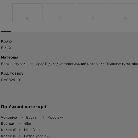
Колір
Білий
Матеріал
Верх: натуральна шкіра/ Підкладка: текстильний матеріал/ Підошва: гума, пін
Код товару
DV0829-101
Пов’язані категорії
Чоловіче
Взуття
Кросівки
Бренди
Nike
Колекції
Nike Dunk
Колекції
Ретро кросівки