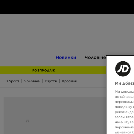
Новинки
Чоловіче
Жіноче
Новинки
Чоловіче
Жіноче
РОЗПРОДАЖ
JD Sports
Чоловіче
Взуття
Кросівки
Ми дбаєм
Ми доклада
якнайкраще
персональн
поведінку 
рекомендац
запам’ятов
налаштуван
персоналіз
дізнатися 