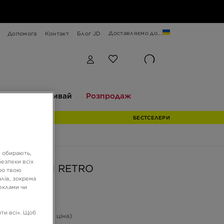
Доставляємо до...
Допомога
Контакт
Блог JD
Відкривай
Розпродаж
екції
Відкривай
Розпродаж
БЕСТСЕЛЕРИ
и обирають,
езпеки всіх
DUNK HIGH RETRO
ро твою
лів, зокрема
реклами чи
ГРН
ти всі». Щоб
-48%
(Початкова ціна)