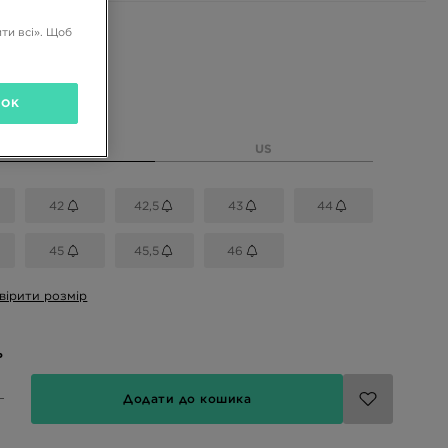
ти всі». Щоб
і кольори
OK
розмір
EU
US
42
42,5
43
44
45
45,5
46
вірити розмір
ь
Додати до кошика