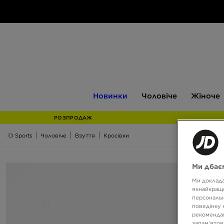
Новинки
Чоловіче
Жіноче
Новинки
Чоловіче
Жіноче
РОЗПРОДАЖ
JD Sports
Чоловіче
Взуття
Кросівки
Ми дбаєм
Ми доклада
якнайкраще
персональн
поведінку 
рекомендац
запам’ятов