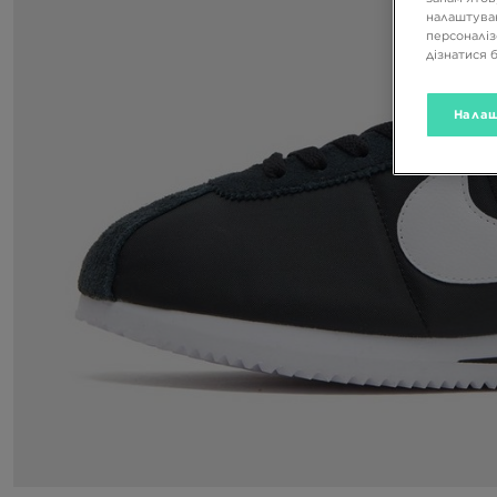
налаштуван
персоналіз
дізнатися 
Налаш