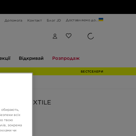
Доставляємо до...
Допомога
Контакт
Блог JD
Відкривай
Розпродаж
екції
Відкривай
Розпродаж
БЕСТСЕЛЕРИ
CORTEZ TEXTILE
и обирають,
езпеки всіх
ро твою
ГРН
лів, зокрема
реклами чи