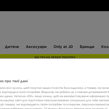
Дитяче
Аксесуари
Only
Бренди
Дитяче
Аксесуари
Only at JD
Бренди
Кол
at
JD
540 ГРН НА ПЕРШУ ПОКУПКУ
о про твої дані
NIKE 
ємо всіх зусиль, щоб покупки наших Клієнтів були вдалими, а товари, які вон
 відповідали їхнім потребам. Водночас ми робимо це з повним дотриманням б
их даних. Натисни «OK», якщо хочеш, щоб ми використовували інформацію п
3099 
на нашому сайті для підготовки персоналізованих спеціально для тебе матеріа
ій товарів, які відповідають твоїм потребам та інтересам, персоналізованої 
ування вибраних налаштувань. Ти можеш будь-коли змінити своє рішення та