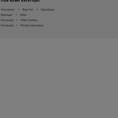
Пов’язані категорії
Чоловіче
Взуття
Кросівки
Бренди
Nike
Колекції
Nike Cortez
Колекції
Ретро кросівки