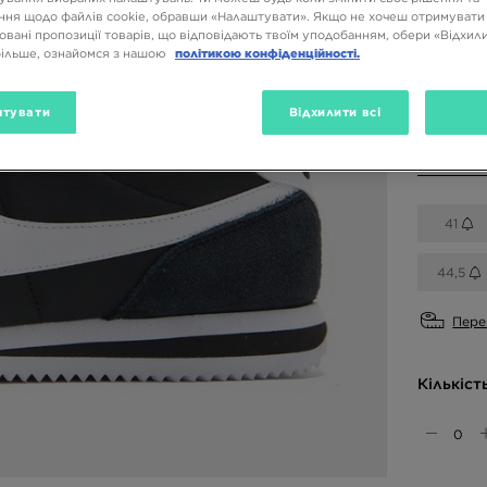
ня щодо файлів cookie, обравши «Налаштувати». Якщо не хочеш отримувати
овані пропозиції товарів, що відповідають твоїм уподобанням, обери «Відхили
Доступн
більше, ознайомся з нашою
політикою конфіденційності.
Чорний
тувати
Відхилити всі
Вибери 
41
44,5
Пере
Кількіст