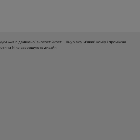
адки для підвищеної зносостійкості. Шнурівка, м'який комір і проміжна
оготипи Nike завершують дизайн.