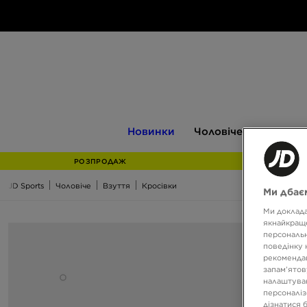
Новинки
Чоловіче
Жіноче
Новинки
Чоловіче
Жіноче
РОЗПРОДАЖ
JD Sports
Чоловіче
Взуття
Кросівки
Ми дбаєм
Ми доклада
якнайкраще
персональн
поведінку 
рекомендац
запам’ятов
налаштуван
персоналіз
дізнатися 