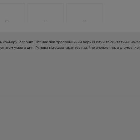
кольору Platinum Tint має повітропроникний верх із сітки та синтетичні накл
отягом усього дня. Гумова підошва гарантує надійне зчеплення, а фірмові л