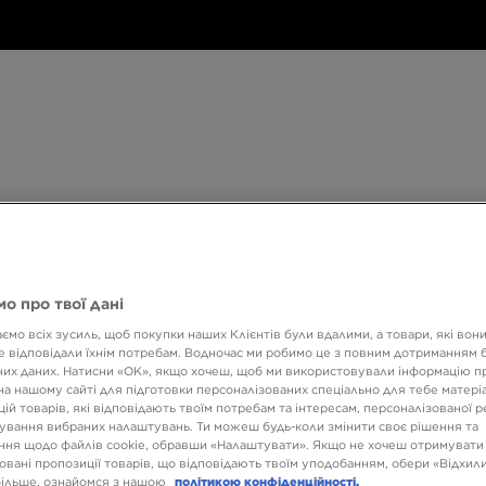
Дитяче
Аксесуари
Only
Бренди
Дитяче
Аксесуари
Only at JD
Бренди
Кол
at
JD
540 ГРН НА ПЕРШУ ПОКУПКУ
о про твої дані
ємо всіх зусиль, щоб покупки наших Клієнтів були вдалими, а товари, які вон
 відповідали їхнім потребам. Водночас ми робимо це з повним дотриманням б
NIKE 
их даних. Натисни «OK», якщо хочеш, щоб ми використовували інформацію п
на нашому сайті для підготовки персоналізованих спеціально для тебе матеріа
ій товарів, які відповідають твоїм потребам та інтересам, персоналізованої 
ування вибраних налаштувань. Ти можеш будь-коли змінити своє рішення та
3399 
ня щодо файлів cookie, обравши «Налаштувати». Якщо не хочеш отримувати
овані пропозиції товарів, що відповідають твоїм уподобанням, обери «Відхили
6599 ГРН
більше, ознайомся з нашою
політикою конфіденційності.