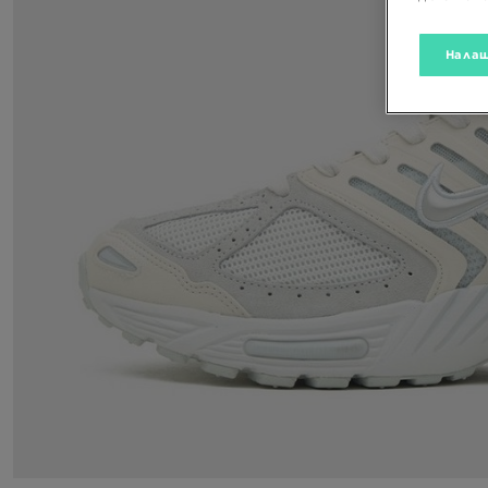
Налаш