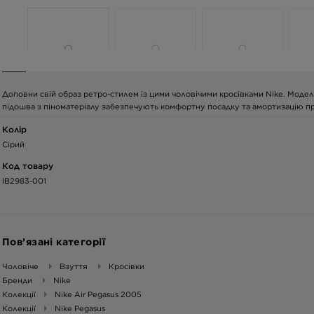
Доповни свій образ ретро-стилем із цими чоловічими кросівками Nike. Модель 
підошва з піноматеріалу забезпечують комфортну посадку та амортизацію пр
Колір
Сірий
Код товару
IB2983-001
Пов’язані категорії
Чоловіче
Взуття
Кросівки
Бренди
Nike
Колекції
Nike Air Pegasus 2005
Колекції
Nike Pegasus