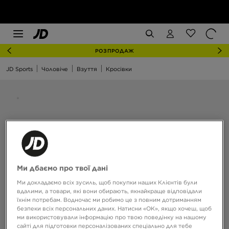
РОЗПРОДАЖ
JD Sports
Чоловіче
Взуття
Кросівки
Ми дбаємо про твої дані
Ми докладаємо всіх зусиль, щоб покупки наших Клієнтів були
вдалими, а товари, які вони обирають, якнайкраще відповідали
їхнім потребам. Водночас ми робимо це з повним дотриманням
безпеки всіх персональних даних. Натисни «OK», якщо хочеш, щоб
ми використовували інформацію про твою поведінку на нашому
сайті для підготовки персоналізованих спеціально для тебе