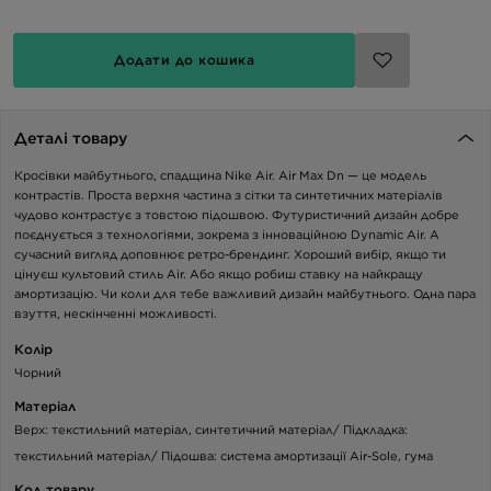
Додати до кошика
Деталі товару
Кросівки майбутнього, спадщина Nike Air. Air Max Dn — це модель
контрастів. Проста верхня частина з сітки та синтетичних матеріалів
чудово контрастує з товстою підошвою. Футуристичний дизайн добре
поєднується з технологіями, зокрема з інноваційною Dynamic Air. А
сучасний вигляд доповнює ретро-брендинг. Хороший вибір, якщо ти
цінуєш культовий стиль Air. Або якщо робиш ставку на найкращу
амортизацію. Чи коли для тебе важливий дизайн майбутнього. Одна пара
взуття, нескінченні можливості.
Колір
Чорний
Матеріал
Верх: текстильний матеріал, синтетичний матеріал/ Підкладка:
текстильний матеріал/ Підошва: система амортизації Air-Sole, гума
Код товару