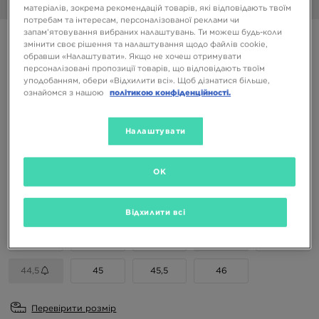
1/6
матеріалів, зокрема рекомендацій товарів, які відповідають твоїм
потребам та інтересам, персоналізованої реклами чи
запам’ятовування вибраних налаштувань. Ти можеш будь-коли
NIKE AIR MAX DN SE
змінити своє рішення та налаштування щодо файлів cookie,
обравши «Налаштувати». Якщо не хочеш отримувати
персоналізовані пропозиції товарів, що відповідають твоїм
5199 ГРН
уподобанням, обери «Відхилити всі». Щоб дізнатися більше,
ознайомся з нашою
політикою конфіденційності.
8699 ГРН
-40%
(Початкова ціна)
Доступні Кольори
Налаштувати
Чорний
OK
Вибери розмір
EU
US
Відхилити всі
41
42
42,5
43
44
44,5
45
45,5
46
Перевірити розмір