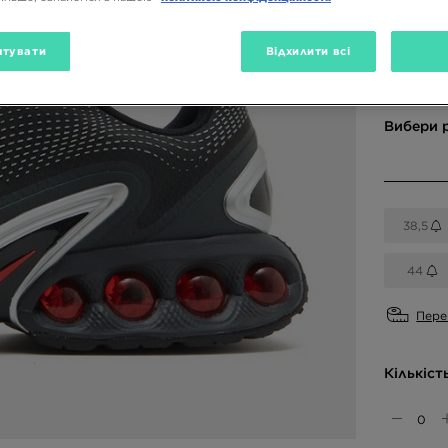
тувати
Відхилити всі
Доступн
Вибери 
38,5
44
Пере
Кількіст