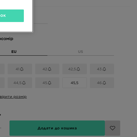
OK
і кольори
розмір
EU
US
41
42
42,5
43
44,5
45
45,5
46
вірити розмір
ь
Додати до кошика