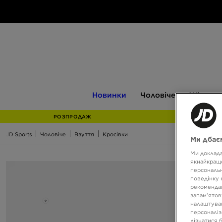
Новинки
Чоловіче
Жіноче
Новинки
Чоловіче
Жіноче
РОЗПРОДАЖ
JD Sports
Чоловіче
Взуття
Кросівки
Ми дбаєм
Ми доклада
якнайкраще
персональн
поведінку 
рекомендац
запам’ятов
налаштуван
персоналіз
дізнатися 