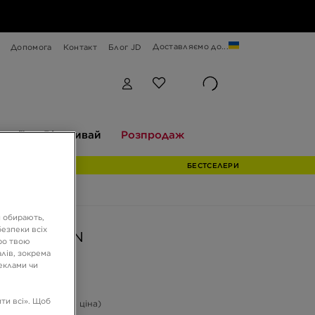
Доставляємо до...
Допомога
Контакт
Блог JD
Відкривай
Розпродаж
екції
Відкривай
Розпродаж
БЕСТСЕЛЕРИ
и обирають,
езпеки всіх
AIR MAX DN
ро твою
лів, зокрема
реклами чи
ГРН
ти всі». Щоб
-38%
(Початкова ціна)