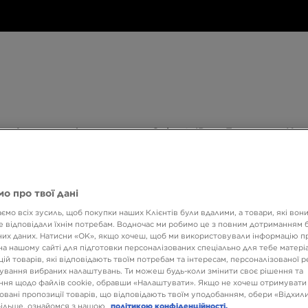
Дитяче
Аксесуари
Only
Бренди
Дитяче
Аксесуари
Only at JD
Бренди
Кол
at
JD
540 ГРН НА ПЕРШУ ПОКУПКУ
о про твої дані
ємо всіх зусиль, щоб покупки наших Клієнтів були вдалими, а товари, які вон
 відповідали їхнім потребам. Водночас ми робимо це з повним дотриманням б
NIKE 
их даних. Натисни «OK», якщо хочеш, щоб ми використовували інформацію п
на нашому сайті для підготовки персоналізованих спеціально для тебе матеріа
ій товарів, які відповідають твоїм потребам та інтересам, персоналізованої 
ування вибраних налаштувань. Ти можеш будь-коли змінити своє рішення та
4999 
ня щодо файлів cookie, обравши «Налаштувати». Якщо не хочеш отримувати
овані пропозиції товарів, що відповідають твоїм уподобанням, обери «Відхили
8099 ГРН
більше, ознайомся з нашою
політикою конфіденційності.