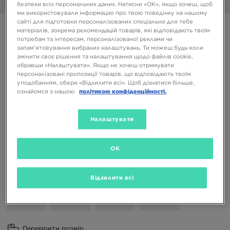
1/6
безпеки всіх персональних даних. Натисни «OK», якщо хочеш, щоб
ми використовували інформацію про твою поведінку на нашому
сайті для підготовки персоналізованих спеціально для тебе
ONLY AT JD
матеріалів, зокрема рекомендацій товарів, які відповідають твоїм
потребам та інтересам, персоналізованої реклами чи
NIKE AIR MAX 90
запам’ятовування вибраних налаштувань. Ти можеш будь-коли
змінити своє рішення та налаштування щодо файлів cookie,
обравши «Налаштувати». Якщо не хочеш отримувати
3599 ГРН
персоналізовані пропозиції товарів, що відповідають твоїм
уподобанням, обери «Відхилити всі». Щоб дізнатися більше,
ознайомся з нашою
політикою конфіденційності.
Доступні Кольори
Чорний
Налаштувати
Вибери розмір
OK
EU
US
Відхилити всі
41
42
42,5
43
44
44,5
45
45,5
46
Перевірити розмір