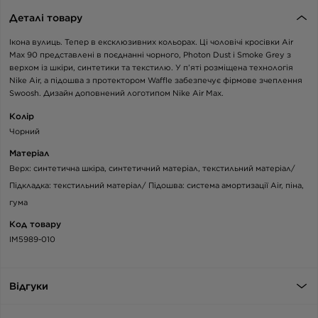
Деталі товару
Ікона вулиць. Тепер в ексклюзивних кольорах. Ці чоловічі кросівки Air
Max 90 представлені в поєднанні чорного, Photon Dust і Smoke Grey з
верхом із шкіри, синтетики та текстилю. У п’яті розміщена технологія
Nike Air, а підошва з протектором Waffle забезпечує фірмове зчеплення
Swoosh. Дизайн доповнений логотипом Nike Air Max.
Колір
Чорний
Матеріал
Верх: синтетична шкіра, синтетичний матеріал, текстильний матеріал/
Підкладка: текстильний матеріал/ Підошва: система амортизації Air, піна,
гума
Код товару
IM5989-010
Відгуки