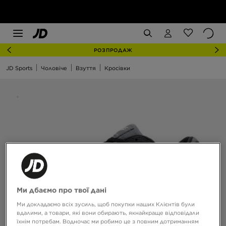
РОЗПРОДАЖ
JD Sports
Чоловіче
Взуття
Кросівки
Ми дбаємо про твої дані
Ми докладаємо всіх зусиль, щоб покупки наших Клієнтів були
вдалими, а товари, які вони обирають, якнайкраще відповідали
їхнім потребам. Водночас ми робимо це з повним дотриманням