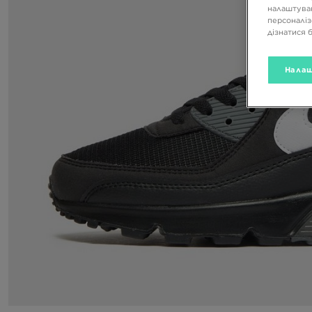
налаштуван
персоналіз
дізнатися 
Налаш