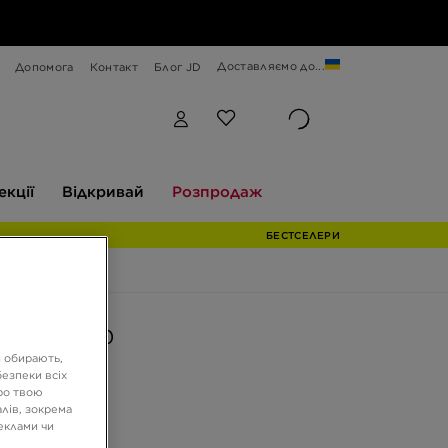
Доставляємо до...
Допомога
Контакт
Блог JD
Відкривай
Розпродаж
екції
Відкривай
Розпродаж
БЕСТСЕЛЕРИ
AIR MAX 90
и обирають,
езпеки всіх
ро твою
ГРН
лів, зокрема
реклами чи