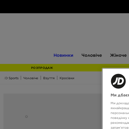
Новинки
Чоловіче
Жіноче
Новинки
Чоловіче
Жіноче
РОЗПРОДАЖ
JD Sports
Чоловіче
Взуття
Кросівки
Ми дбаєм
Ми доклада
якнайкраще
персональн
поведінку 
рекомендац
запам’ятов