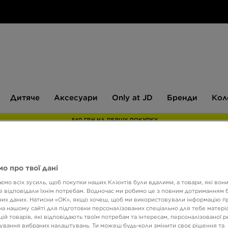
Дитяче
Аксесуари
Only
Бренди
Дитяче
Аксесуари
Only at JD
Бренди
Кол
at
JD
540 ГРН НА ПЕРШУ ПОКУПКУ
о про твої дані
NIKE 
ємо всіх зусиль, щоб покупки наших Клієнтів були вдалими, а товари, які вон
 відповідали їхнім потребам. Водночас ми робимо це з повним дотриманням б
их даних. Натисни «OK», якщо хочеш, щоб ми використовували інформацію п
3699 
на нашому сайті для підготовки персоналізованих спеціально для тебе матеріа
ій товарів, які відповідають твоїм потребам та інтересам, персоналізованої 
ування вибраних налаштувань. Ти можеш будь-коли змінити своє рішення та