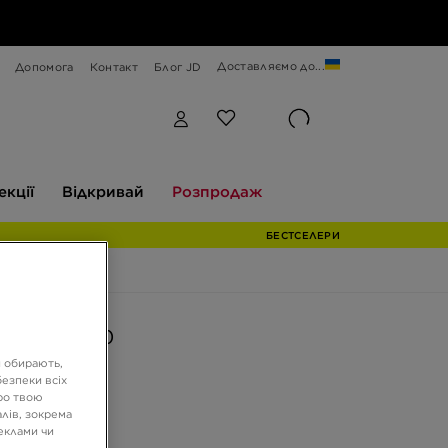
Доставляємо до...
Допомога
Контакт
Блог JD
Відкривай
Розпродаж
екції
Відкривай
Розпродаж
БЕСТСЕЛЕРИ
AIR MAX 90
и обирають,
езпеки всіх
ро твою
ГРН
лів, зокрема
реклами чи