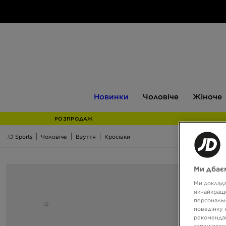
Новинки
Чоловіче
Жіноче
Новинки
Чоловіче
Жіноче
РОЗПРОДАЖ
JD Sports
Чоловіче
Взуття
Кросівки
Ми дбаєм
Ми доклада
якнайкраще
персональн
поведінку 
рекомендац
запам’ятов