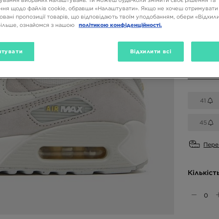
ня щодо файлів cookie, обравши «Налаштувати». Якщо не хочеш отримувати
Доступн
овані пропозиції товарів, що відповідають твоїм уподобанням, обери «Відхили
більше, ознайомся з нашою
політикою конфіденційності.
Бежевий
тувати
Відхилити всі
Вибери 
41
45
Пере
Кількіст