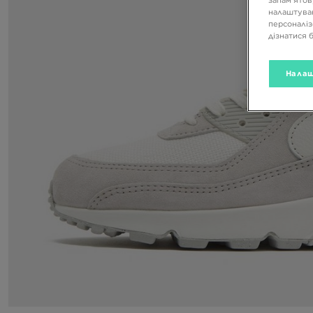
налаштуван
персоналіз
дізнатися 
Налаш