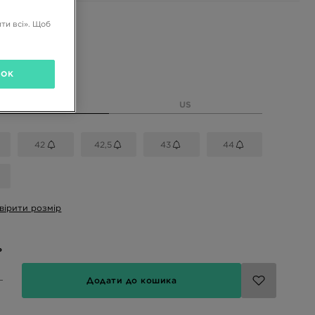
і кольори
ти всі». Щоб
OK
розмір
EU
US
42
42,5
43
44
вірити розмір
ь
Додати до кошика