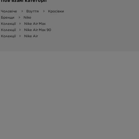
Пов’язані категорії
Чоловіче
Взуття
Кросівки
Бренди
Nike
Колекції
Nike Air Max
Колекції
Nike Air Max 90
Колекції
Nike Air