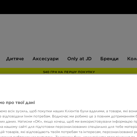
Дитяче
Аксесуари
Only
Бренди
Дитяче
Аксесуари
Only at JD
Бренди
Кол
at
JD
540 ГРН НА ПЕРШУ ПОКУПКУ
NIKE 
о про твої дані
ємо всіх зусиль, щоб покупки наших Клієнтів були вдалими, а товари, які вон
 відповідали їхнім потребам. Водночас ми робимо це з повним дотриманням б
их даних. Натисни «OK», якщо хочеш, щоб ми використовували інформацію п
4099 
на нашому сайті для підготовки персоналізованих спеціально для тебе матеріа
ій товарів, які відповідають твоїм потребам та інтересам, персоналізованої 
ування вибраних налаштувань. Ти можеш будь-коли змінити своє рішення та