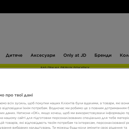
Дитяче
Аксесуари
Only
Бренди
Дитяче
Аксесуари
Only at JD
Бренди
Кол
at
JD
540 ГРН НА ПЕРШУ ПОКУПКУ
о про твої дані
NIKE 
ємо всіх зусиль, щоб покупки наших Клієнтів були вдалими, а товари, які вон
 відповідали їхнім потребам. Водночас ми робимо це з повним дотриманням б
их даних. Натисни «OK», якщо хочеш, щоб ми використовували інформацію п
3499 
на нашому сайті для підготовки персоналізованих спеціально для тебе матеріа
ій товарів, які відповідають твоїм потребам та інтересам, персоналізованої 
ування вибраних налаштувань. Ти можеш будь-коли змінити своє рішення та