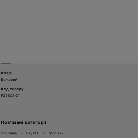
Колір
Бежевий
Код товару
FZ5808-011
Пов’язані категорії
Чоловіче
Взуття
Кросівки