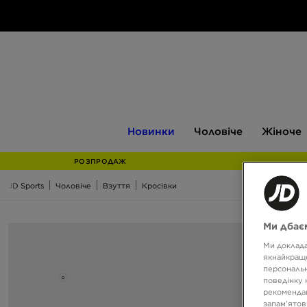
Новинки
Чоловіче
Жіноче
Новинки
Чоловіче
Жіноче
РОЗПРОДАЖ
JD Sports
Чоловіче
Взуття
Кросівки
Ми дбаєм
Ми доклада
якнайкраще
персональн
поведінку 
рекомендац
запам’ятов