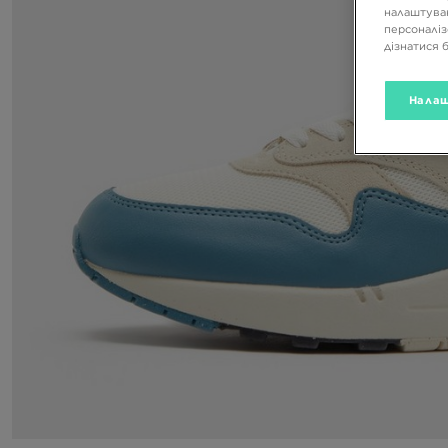
налаштуван
персоналіз
дізнатися 
Налаш