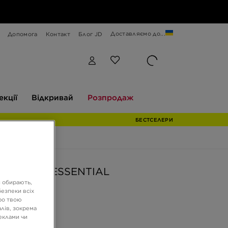
Доставляємо до...
Допомога
Контакт
Блог JD
Відкривай
Розпродаж
екції
Відкривай
Розпродаж
БЕСТСЕЛЕРИ
AIR MAX 1 ESSENTIAL
и обирають,
езпеки всіх
ро твою
ГРН
лів, зокрема
реклами чи