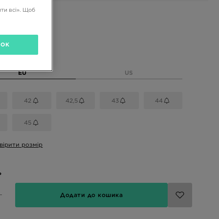
ти всі». Щоб
і кольори
OK
розмір
EU
US
42
42,5
43
44
45
вірити розмір
ь
Додати до кошика