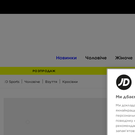
Новинки
Чоловіче
Жіноче
Новинки
Чоловіче
Жіноче
РОЗПРОДАЖ
JD Sports
Чоловіче
Взуття
Кросівки
Ми дбаєм
Ми доклада
якнайкраще
персональн
поведінку 
рекомендац
запам’ятов