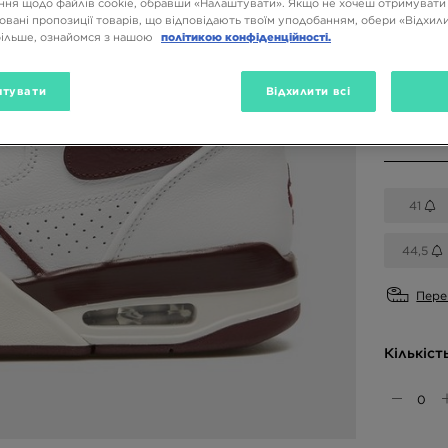
ня щодо файлів cookie, обравши «Налаштувати». Якщо не хочеш отримувати
овані пропозиції товарів, що відповідають твоїм уподобанням, обери «Відхили
Доступн
більше, ознайомся з нашою
політикою конфіденційності.
Білий
тувати
Відхилити всі
Вибери 
41
44,5
Пере
Кількіст