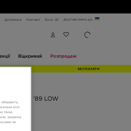
Доставляємо до...
Допомога
Контакт
Блог JD
Відкривай
Розпродаж
екції
Відкривай
Розпродаж
БЕСТСЕЛЕРИ
AIR FLIGHT '89 LOW
и обирають,
езпеки всіх
ро твою
ГРН
лів, зокрема
реклами чи