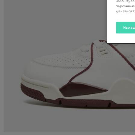
налаштуван
персоналіз
дізнатися 
Налаш