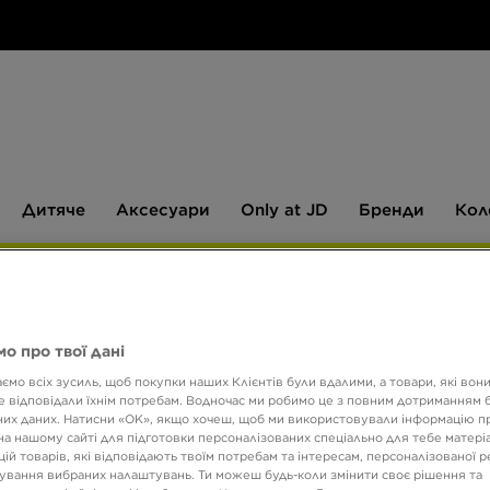
Дитяче
Аксесуари
Only
Бренди
Дитяче
Аксесуари
Only at JD
Бренди
Кол
at
JD
540 ГРН НА ПЕРШУ ПОКУПКУ
о про твої дані
NIKE 
ємо всіх зусиль, щоб покупки наших Клієнтів були вдалими, а товари, які вон
 відповідали їхнім потребам. Водночас ми робимо це з повним дотриманням б
их даних. Натисни «OK», якщо хочеш, щоб ми використовували інформацію п
3499 
на нашому сайті для підготовки персоналізованих спеціально для тебе матеріа
ій товарів, які відповідають твоїм потребам та інтересам, персоналізованої 
ування вибраних налаштувань. Ти можеш будь-коли змінити своє рішення та