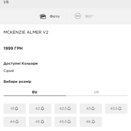
1/6
Фото
360°
MCKENZIE ALMER V2
1999 ГРН
Доступні Кольори
Сірий
Вибери розмір
EU
US
41
42
42,5
43
43,5
44
45
45,5
46