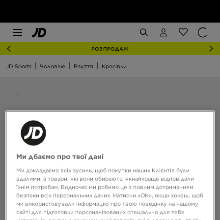
РОЗПРОДАЖ
JD Sports
Чоловіче
Взуття
Кросівки
Ми дбаємо про твої дані
Ми докладаємо всіх зусиль, щоб покупки наших Клієнтів були
вдалими, а товари, які вони обирають, якнайкраще відповідали
їхнім потребам. Водночас ми робимо це з повним дотриманням
безпеки всіх персональних даних. Натисни «OK», якщо хочеш, щоб
ми використовували інформацію про твою поведінку на нашому
сайті для підготовки персоналізованих спеціально для тебе