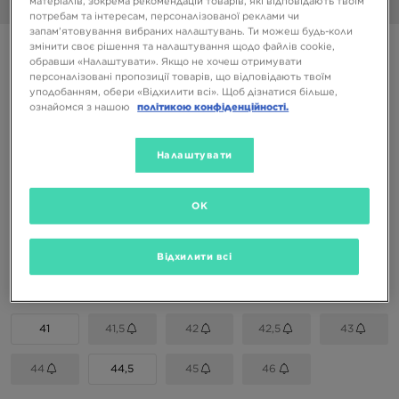
матеріалів, зокрема рекомендацій товарів, які відповідають твоїм
1/6
потребам та інтересам, персоналізованої реклами чи
запам’ятовування вибраних налаштувань. Ти можеш будь-коли
ONLY AT JD
змінити своє рішення та налаштування щодо файлів cookie,
обравши «Налаштувати». Якщо не хочеш отримувати
FILA CRESS
персоналізовані пропозиції товарів, що відповідають твоїм
уподобанням, обери «Відхилити всі». Щоб дізнатися більше,
ознайомся з нашою
політикою конфіденційності.
1499 ГРН
3199 ГРН
-53%
(Початкова ціна)
Налаштувати
Доступні Кольори
OK
Вибери розмір
Відхилити всі
EU
US
41
41,5
42
42,5
43
44
44,5
45
46