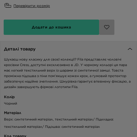
Перевірити розмір
Додати до кошика
Деталі товару
Шукаєш нову класику для своєї колекції? Fila представляє чоловічі
кросівки Cress, доступні ексклюзивно в JD. У чорному кольорі ця пара
має легкий текстильний верх із шарами зі синтетичної замші. Товста
проміжна підошва з піни пом’якшує кожен крок, а гумовий протектор
забезпечує надійне зчеплення. Шнурівка гарантує впевнену фіксацію, а
дизайн завершують фірмові логотипи Fila.
Колір
Чорний
Матеріал
Верх: синтетичний матеріал, текстильний матеріал/ Підкладка:
текстильний матеріал/ Підошва: синтетичний матеріал
Код товару