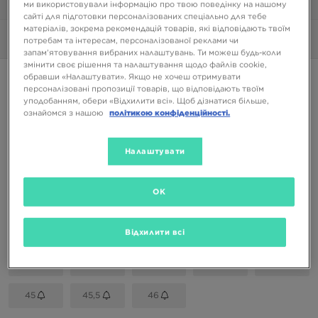
1/6
ми використовували інформацію про твою поведінку на нашому
сайті для підготовки персоналізованих спеціально для тебе
матеріалів, зокрема рекомендацій товарів, які відповідають твоїм
Фото
360°
потребам та інтересам, персоналізованої реклами чи
запам’ятовування вибраних налаштувань. Ти можеш будь-коли
змінити своє рішення та налаштування щодо файлів cookie,
обравши «Налаштувати». Якщо не хочеш отримувати
AIR JORDAN 4 RM
персоналізовані пропозиції товарів, що відповідають твоїм
уподобанням, обери «Відхилити всі». Щоб дізнатися більше,
ознайомся з нашою
політикою конфіденційності.
4199 ГРН
Налаштувати
Доступні Кольори
Чорний
OK
Вибери розмір
EU
US
Відхилити всі
42
42,5
43
44
44,5
45
45,5
46