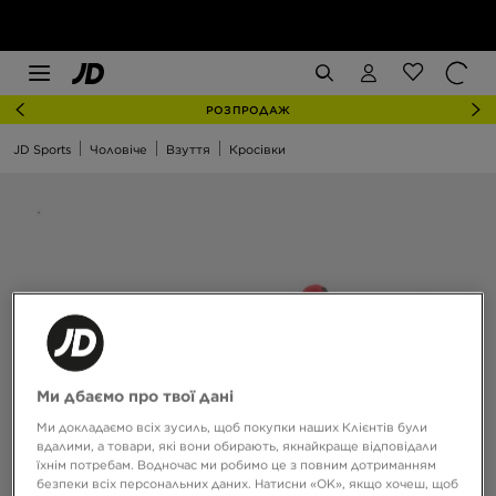
РОЗПРОДАЖ
JD Sports
Чоловіче
Взуття
Кросівки
Ми дбаємо про твої дані
Ми докладаємо всіх зусиль, щоб покупки наших Клієнтів були
вдалими, а товари, які вони обирають, якнайкраще відповідали
їхнім потребам. Водночас ми робимо це з повним дотриманням
безпеки всіх персональних даних. Натисни «OK», якщо хочеш, щоб