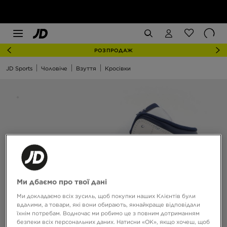
РОЗПРОДАЖ
JD Sports
Чоловіче
Взуття
Кросівки
Ми дбаємо про твої дані
Ми докладаємо всіх зусиль, щоб покупки наших Клієнтів були
вдалими, а товари, які вони обирають, якнайкраще відповідали
їхнім потребам. Водночас ми робимо це з повним дотриманням
безпеки всіх персональних даних. Натисни «OK», якщо хочеш, щоб