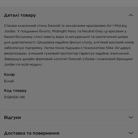
Деталі товару
Створи класичний стиль Swoosh із чоловічими кросівками Air 1 Mid від
Jordan. У поєднанні білого, Midnight Navy та Neutral Grey ці кросівки у
баскетбольному стилі мають верх із натуральної та синтетичної шкіри
для довговічності. Шнурівка надійно фіксує стопу, а м’який високий комір
забезпечує підтримку. Легка пінна підошва з технологією Nike Air дарує
амортизацію, а міцний гумовий протектор гарантує надійне зчеплення.
Завершує дизайн фірмовий логотип Swoosh з боків і класичний брендинг
Jordan по всій моделі.
Колір
Білий
Код товару
DQ8426-146
Відгуки
Доставка та повернення