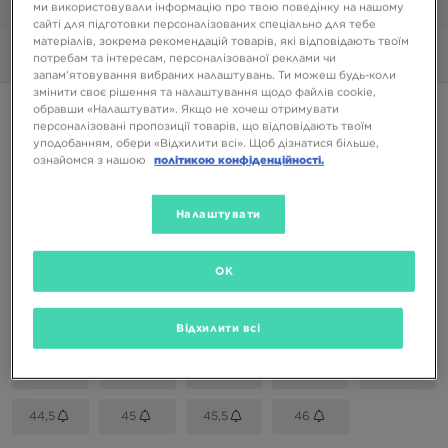
1/6
ми використовували інформацію про твою поведінку на нашому
сайті для підготовки персоналізованих спеціально для тебе
матеріалів, зокрема рекомендацій товарів, які відповідають твоїм
Фото
Відео
потребам та інтересам, персоналізованої реклами чи
запам’ятовування вибраних налаштувань. Ти можеш будь-коли
змінити своє рішення та налаштування щодо файлів cookie,
обравши «Налаштувати». Якщо не хочеш отримувати
AIR JORDAN 1 MID
персоналізовані пропозиції товарів, що відповідають твоїм
уподобанням, обери «Відхилити всі». Щоб дізнатися більше,
ознайомся з нашою
політикою конфіденційності.
3799 ГРН
Налаштувати
Доступні Кольори
Білий
OK
Вибери розмір
EU
US
Відхилити всі
41
42
42,5
43
44
44,5
45
45,5
46