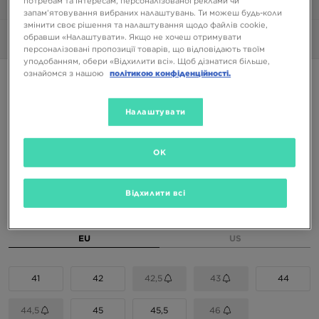
потребам та інтересам, персоналізованої реклами чи
1/6
запам’ятовування вибраних налаштувань. Ти можеш будь-коли
змінити своє рішення та налаштування щодо файлів cookie,
обравши «Налаштувати». Якщо не хочеш отримувати
Фото
Відео
персоналізовані пропозиції товарів, що відповідають твоїм
уподобанням, обери «Відхилити всі». Щоб дізнатися більше,
ознайомся з нашою
політикою конфіденційності.
AIR JORDAN 1 LOW SE
Налаштувати
5099 ГРН
6699 ГРН
-24%
(Початкова ціна)
OK
Доступні Кольори
Коричневий
Відхилити всі
Вибери розмір
EU
US
41
42
42,5
43
44
44,5
45
45,5
46