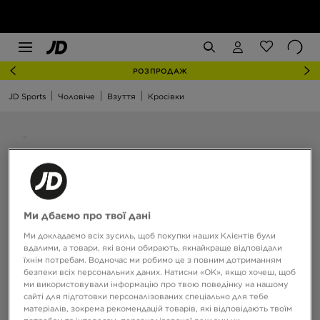
РОЗПРОДАЖ
JD Sports
Чоловіче
Взуття
Кросівки
Ми дбаємо про твої дані
Ми докладаємо всіх зусиль, щоб покупки наших Клієнтів були
вдалими, а товари, які вони обирають, якнайкраще відповідали
їхнім потребам. Водночас ми робимо це з повним дотриманням
безпеки всіх персональних даних. Натисни «OK», якщо хочеш, щоб
ми використовували інформацію про твою поведінку на нашому
сайті для підготовки персоналізованих спеціально для тебе
матеріалів, зокрема рекомендацій товарів, які відповідають твоїм