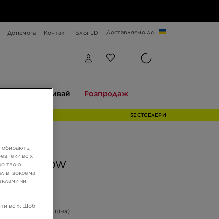
Доставляємо до...
Допомога
Контакт
Блог JD
Відкривай
Розпродаж
екції
Відкривай
Розпродаж
БЕСТСЕЛЕРИ
и обирають,
езпеки всіх
ORDAN 1 LOW
ро твою
лів, зокрема
реклами чи
ГРН
ти всі». Щоб
-50%
(Початкова ціна)