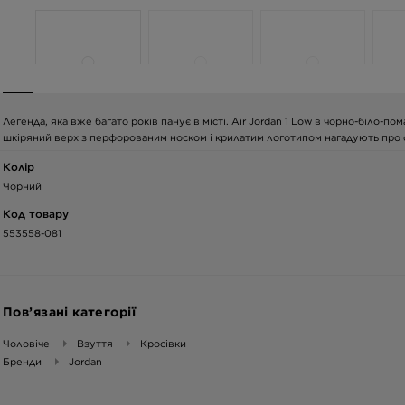
Легенда, яка вже багато років панує в місті. Air Jordan 1 Low в чорно-біло-п
шкіряний верх з перфорованим носком і крилатим логотипом нагадують про сп
Колір
Чорний
Код товару
553558-081
Пов’язані категорії
Чоловіче
Взуття
Кросівки
Бренди
Jordan