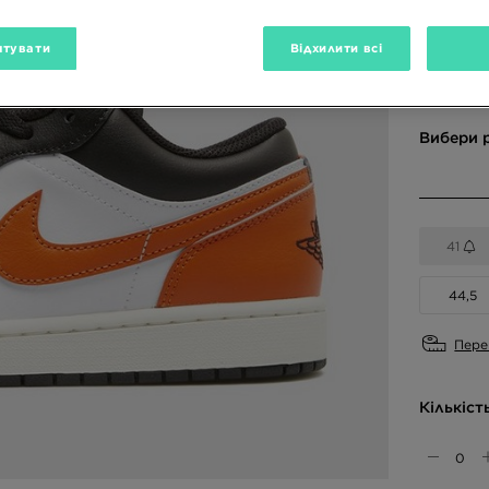
тувати
Відхилити всі
Доступн
Чорний
Вибери 
41
44,5
Пере
Кількіст