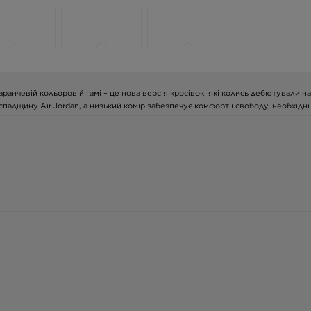
омаранчевій кольоровій гамі – це нова версія кросівок, які колись дебютували 
адщину Air Jordan, а низький комір забезпечує комфорт і свободу, необхідні 