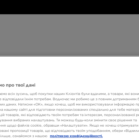
Дитяче
Аксесуари
Only
Бренди
Дитяче
Аксесуари
Only at JD
Бренди
Кол
at
JD
540 ГРН НА ПЕРШУ ПОКУПКУ
о про твої дані
ємо всіх зусиль, щоб покупки наших Клієнтів були вдалими, а товари, які вон
 відповідали їхнім потребам. Водночас ми робимо це з повним дотриманням б
AIR J
их даних. Натисни «OK», якщо хочеш, щоб ми використовували інформацію п
на нашому сайті для підготовки персоналізованих спеціально для тебе матеріа
ій товарів, які відповідають твоїм потребам та інтересам, персоналізованої 
ування вибраних налаштувань. Ти можеш будь-коли змінити своє рішення та
3299 
ня щодо файлів cookie, обравши «Налаштувати». Якщо не хочеш отримувати
овані пропозиції товарів, що відповідають твоїм уподобанням, обери «Відхили
6599 ГРН
більше, ознайомся з нашою
політикою конфіденційності.