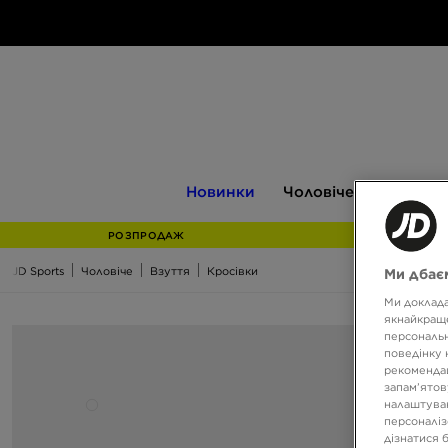
Новинки
Чоловіче
Жіноче
Новинки
Чоловіче
Жіноче
РОЗПРОДАЖ
JD Sports
Чоловіче
Взуття
Кросівки
Ми дбаєм
Ми доклада
якнайкраще
персональн
поведінку 
рекомендац
запам’ятов
налаштуван
персоналіз
дізнатися 