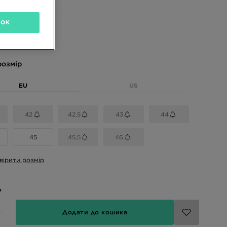
OK
і кольори
розмір
EU
US
42
42,5
43
44
45
45,5
46
вірити розмір
ь
Додати до кошика