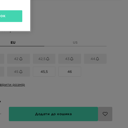
і кольори
OK
розмір
EU
US
42
42,5
43
44
45
45,5
46
вірити розмір
ь
Додати до кошика