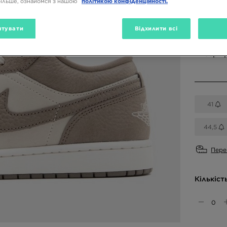
більше, ознайомся з нашою
політикою конфіденційності.
Доступн
тувати
Відхилити всі
Бежевий
Вибери 
41
44,5
Пере
Кількіст