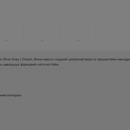
нні Olive Grey і Cream. Вони мають гладкий шкіряний верх із прошитими наклад
йн завершує фірмовий логотип Nike.
чний матеріал