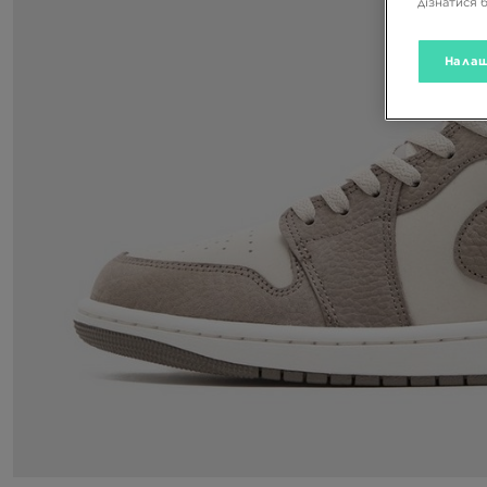
дізнатися 
Налаш