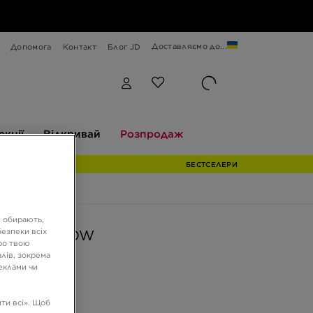
Доставляємо до...
Допомога
Контакт
Блог JD
Відкривай
Розпродаж
екції
Відкривай
Розпродаж
БЕСТСЕЛЕРИ
и обирають,
езпеки всіх
ORDAN 1 LOW
ро твою
лів, зокрема
реклами чи
ГРН
ти всі». Щоб