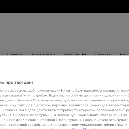
Дитяче
Аксесуари
Only
Бренди
Дитяче
Аксесуари
Only at JD
Бренди
Кол
at
JD
540 ГРН НА ПЕРШУ ПОКУПКУ
о про твої дані
ємо всіх зусиль, щоб покупки наших Клієнтів були вдалими, а товари, які вон
 відповідали їхнім потребам. Водночас ми робимо це з повним дотриманням б
AIR J
их даних. Натисни «OK», якщо хочеш, щоб ми використовували інформацію п
на нашому сайті для підготовки персоналізованих спеціально для тебе матеріа
ій товарів, які відповідають твоїм потребам та інтересам, персоналізованої 
6699 
ування вибраних налаштувань. Ти можеш будь-коли змінити своє рішення та
ня щодо файлів cookie, обравши «Налаштувати». Якщо не хочеш отримувати
овані пропозиції товарів, що відповідають твоїм уподобанням, обери «Відхили