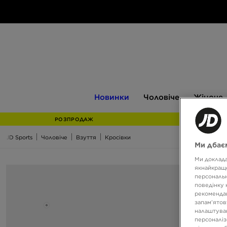
Новинки
Чоловіче
Жіноче
Новинки
Чоловіче
Жіноче
РОЗПРОДАЖ
JD Sports
Чоловіче
Взуття
Кросівки
Ми дбаєм
Ми доклада
якнайкраще
персональн
поведінку 
рекомендац
запам’ятов
налаштуван
персоналіз