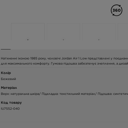
Натхненні іконою 1985 року, чоловічі Jordan Air 1 Low представлені у поєдна
для максимального комфорту. Гумова підошва забезпечує зчеплення, а диза
Колір
Бежевий
Матеріал
Верх: натуральна шкіра/ Підкладка: текстильний матеріал/ Підошва: синтети
Код товару
IU7552-040