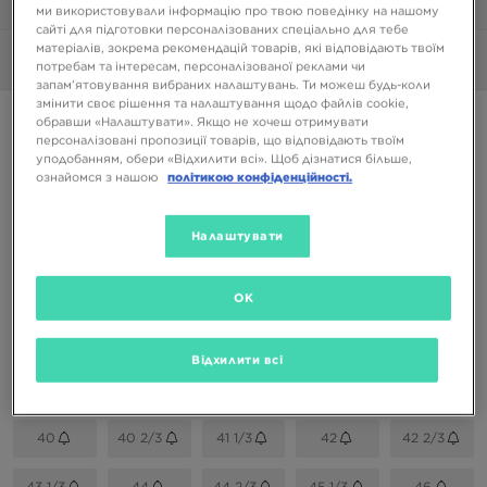
1/6
ми використовували інформацію про твою поведінку на нашому
сайті для підготовки персоналізованих спеціально для тебе
матеріалів, зокрема рекомендацій товарів, які відповідають твоїм
Фото
360°
потребам та інтересам, персоналізованої реклами чи
запам’ятовування вибраних налаштувань. Ти можеш будь-коли
змінити своє рішення та налаштування щодо файлів cookie,
ONLY AT JD
обравши «Налаштувати». Якщо не хочеш отримувати
персоналізовані пропозиції товарів, що відповідають твоїм
ADIDAS DROP STEP LOW
уподобанням, обери «Відхилити всі». Щоб дізнатися більше,
ознайомся з нашою
політикою конфіденційності.
2099 ГРН
Налаштувати
Доступні Кольори
Білий
OK
Вибери розмір
Відхилити всі
EU
US
40
40 2/3
41 1/3
42
42 2/3
43 1/3
44
44 2/3
45 1/3
46