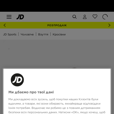
РОЗПРОДАЖ
JD Sports
Чоловіче
Взуття
Кросівки
Ми дбаємо про твої дані
Ми докладаємо всіх зусиль, щоб покупки наших Клієнтів були
вдалими, а товари, які вони обирають, якнайкраще відповідали
їхнім потребам. Водночас ми робимо це з повним дотриманням
безпеки всіх персональних даних. Натисни «OK», якщо хочеш, щоб