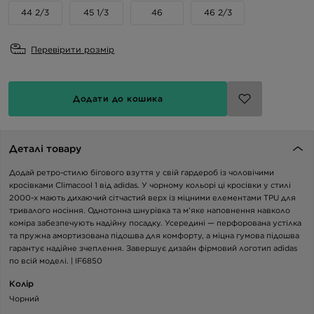
44 2/3
45 1/3
46
46 2/3
Перевірити розмір
Додати до кошика
Деталі товару
Додай ретро-стилю бігового взуття у свій гардероб із чоловічими
кросівками Climacool 1 від adidas. У чорному кольорі ці кросівки у стилі
2000-х мають дихаючий сітчастий верх із міцними елементами TPU для
тривалого носіння. Однотонна шнурівка та м’яке наповнення навколо
коміра забезпечують надійну посадку. Усередині — перфорована устілка
та пружна амортизована підошва для комфорту, а міцна гумова підошва
гарантує надійне зчеплення. Завершує дизайн фірмовий логотип adidas
по всій моделі. | IF6850
Колір
Чорний