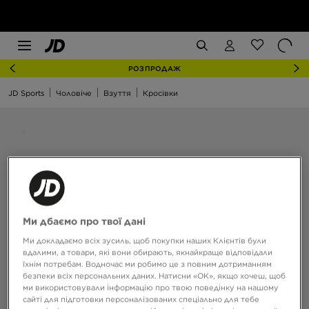
РОЗПРОДАЖ
JD Sports
Чоловіче
Взуття
Кросівки
Ми дбаємо про твої дані
Ми докладаємо всіх зусиль, щоб покупки наших Клієнтів були
вдалими, а товари, які вони обирають, якнайкраще відповідали
їхнім потребам. Водночас ми робимо це з повним дотриманням
безпеки всіх персональних даних. Натисни «OK», якщо хочеш, щоб
ми використовували інформацію про твою поведінку на нашому
сайті для підготовки персоналізованих спеціально для тебе