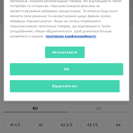
матеріалів, зокрема рекомендацій товарів, які відповідають твоїм
1/6
потребам та інтересам, персоналізованої реклами чи
запам’ятовування вибраних налаштувань. Ти можеш будь-коли
змінити своє рішення та налаштування щодо файлів cookie,
Фото
360°
обравши «Налаштувати». Якщо не хочеш отримувати
персоналізовані пропозиції товарів, що відповідають твоїм
уподобанням, обери «Відхилити всі». Щоб дізнатися більше,
ADIDAS CLIMACOOL 1
ознайомся з нашою
політикою конфіденційності.
4699 ГРН
Налаштувати
6999 ГРН
-33%
(Початкова ціна)
OK
Доступні Кольори
Відхилити всі
Вибери розмір
EU
US
41 1/3
42
42 2/3
43 1/3
44