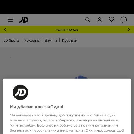
РОЗПРОДАЖ
JD Sports
Чоловіче
Взуття
Кросівки
Ми дбаємо про твої дані
Ми докладаємо всіх зусиль, щоб покупки наших Клієнтів були
вдалими, а товари, які вони обирають, якнайкраще відповідали
їхнім потребам. Водночас ми робимо це з повним дотриманням
безпеки всіх персональних даних. Натисни «OK», якщо хочеш, щоб