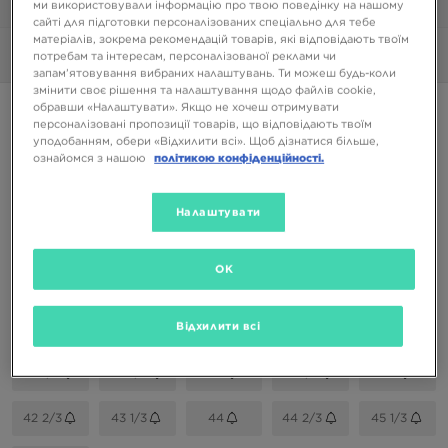
ми використовували інформацію про твою поведінку на нашому
1/7
сайті для підготовки персоналізованих спеціально для тебе
матеріалів, зокрема рекомендацій товарів, які відповідають твоїм
Фото
360°
потребам та інтересам, персоналізованої реклами чи
запам’ятовування вибраних налаштувань. Ти можеш будь-коли
змінити своє рішення та налаштування щодо файлів cookie,
обравши «Налаштувати». Якщо не хочеш отримувати
ADIDAS CAMPUS 00S
персоналізовані пропозиції товарів, що відповідають твоїм
уподобанням, обери «Відхилити всі». Щоб дізнатися більше,
ознайомся з нашою
політикою конфіденційності.
2799 ГРН
Налаштувати
Доступні Кольори
OK
Вибери розмір
EU
US
Відхилити всі
37 1/3
38 2/3
40
41 1/3
42
42 2/3
43 1/3
44
44 2/3
45 1/3