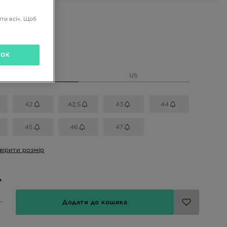
і кольори
ти всі». Щоб
розмір
OK
EU
US
42
42,5
43
44
45
46
47
вірити розмір
ь
Додати до кошика