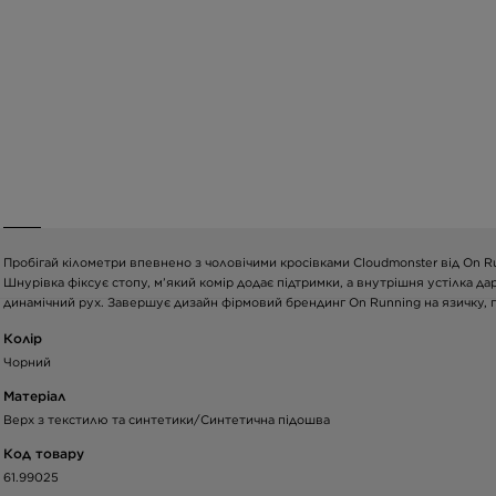
Пробігай кілометри впевнено з чоловічими кросівками Cloudmonster від On Run
Шнурівка фіксує стопу, м’який комір додає підтримки, а внутрішня устілка 
динамічний рух. Завершує дизайн фірмовий брендинг On Running на язичку, п’
Колір
Чорний
Матеріал
Верх з текстилю та синтетики/Синтетична підошва
Код товару
61.99025