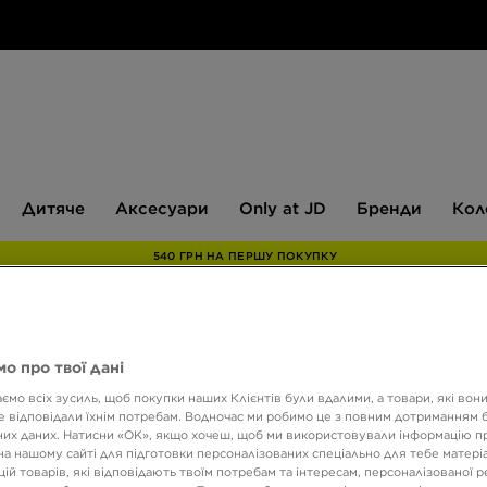
Дитяче
Аксесуари
Only
Бренди
Дитяче
Аксесуари
Only at JD
Бренди
Кол
at
JD
540 ГРН НА ПЕРШУ ПОКУПКУ
ON R
о про твої дані
ємо всіх зусиль, щоб покупки наших Клієнтів були вдалими, а товари, які вон
 відповідали їхнім потребам. Водночас ми робимо це з повним дотриманням б
5290 
их даних. Натисни «OK», якщо хочеш, щоб ми використовували інформацію п
на нашому сайті для підготовки персоналізованих спеціально для тебе матеріа
ій товарів, які відповідають твоїм потребам та інтересам, персоналізованої 