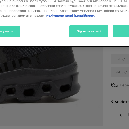
ування вибраних налаштувань. Ти можеш будь-коли змінити своє рішення та
ня щодо файлів cookie, обравши «Налаштувати». Якщо не хочеш отримувати
Доступн
овані пропозиції товарів, що відповідають твоїм уподобанням, обери «Відхили
більше, ознайомся з нашою
політикою конфіденційності.
Чорний
Вибери 
тувати
Відхилити всі
41
44,5
Пере
Кількіст