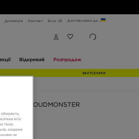
Доставляємо до...
Допомога
Контакт
Блог JD
Відкривай
Розпродаж
екції
Відкривай
Розпродаж
БЕСТСЕЛЕРИ
UNNING CLOUDMONSTER
и обирають,
езпеки всіх
ГРН
ро твою
лів, зокрема
реклами чи