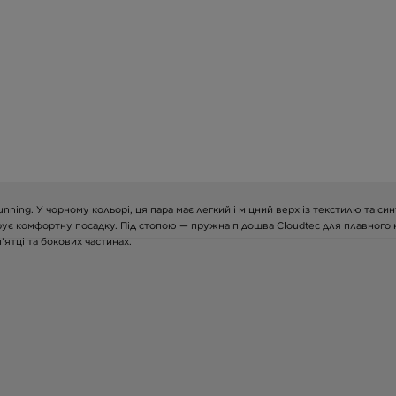
ning. У чорному кольорі, ця пара має легкий і міцний верх із текстилю та син
дарує комфортну посадку. Під стопою — пружна підошва Cloudtec для плавного 
ятці та бокових частинах.