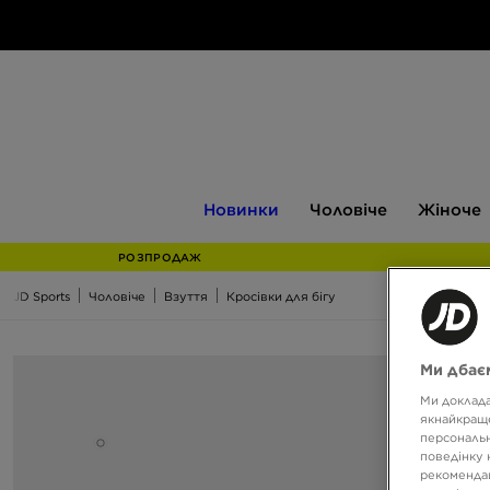
Новинки
Чоловіче
Жіноче
Новинки
Чоловіче
Жіноче
РОЗПРОДАЖ
JD Sports
Чоловіче
Взуття
Кросівки для бігу
Ми дбаєм
Ми доклада
якнайкраще
персональн
поведінку 
рекомендац