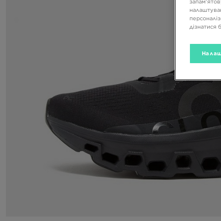
запам’ятов
налаштуван
персоналіз
дізнатися 
Налаш