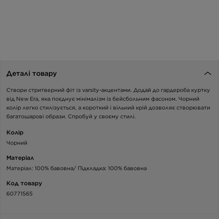
Деталі товару
Створи стритверний фіт із varsity-акцентами. Додай до гардероба куртку
від New Era, яка поєднує мінімалізм із бейсбольним фасоном. Чорний
колір легко стилізується, а короткий і вільний крій дозволяє створювати
багатошарові образи. Спробуй у своєму стилі.
Колір
Чорний
Матеріал
Матеріал: 100% бавовна/ Підкладка: 100% бавовна
Код товару
60771565