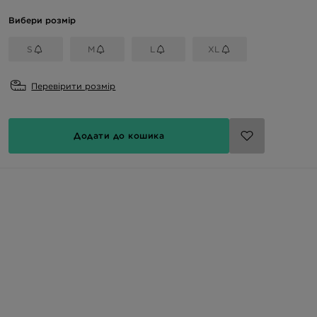
Вибери розмір
S
M
L
XL
Перевірити розмір
Додати до кошика