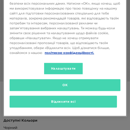
безпеки всіх персональних даних. Натисни «OK», якщо хочеш, щоб
ми використовували інформацію про твою поведінку на нашому
сайті для підготовки персоналізованих спеціально для тебе
матеріалів, зокрема рекомендацій товарів, які відповідають твоїм
потребам та інтересам, персоналізованої реклами чи
запам’ятовування вибраних налаштувань. Ти можеш будь-коли
змінити своє рішення та налаштування щодо файлів cookie,
обравши «Налаштувати». Якщо не хочеш отримувати
персоналізовані пропозиції товарів, що відповідають твоїм
уподобанням, обери «Відхилити всі». Щоб дізнатися більше,
ознайомся з нашою
політикою конфіденційності.
Налаштувати
1/4
OK
NEW ERA КУРТКА NEW ERA COLLARED JCKT
Відхилити всі
3199 ГРН
Доступні Кольори
Чорний