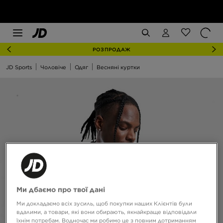
РОЗПРОДАЖ
JD Sports
Чоловіче
Одяг
Весняні куртки
Ми дбаємо про твої дані
Ми докладаємо всіх зусиль, щоб покупки наших Клієнтів були
вдалими, а товари, які вони обирають, якнайкраще відповідали
їхнім потребам. Водночас ми робимо це з повним дотриманням