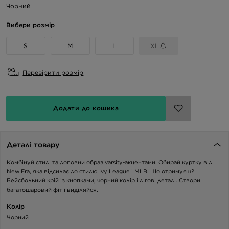
Чорний
Вибери розмір
S
M
L
XL
Перевірити розмір
Додати до кошика
Деталі товару
Комбінуй стилі та доповни образ varsity-акцентами. Обирай куртку від
New Era, яка відсилає до стилю Ivy League і MLB. Що отримуєш?
Бейсбольний крій із кнопками, чорний колір і лігові деталі. Створи
багатошаровий фіт і виділяйся.
Колір
Чорний