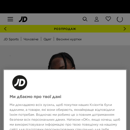
РОЗПРОДАЖ
JD Sports
Чоловіче
Одяг
Весняні куртки
Ми дбаємо про твої дані
Ми докладаємо всіх зусиль, щоб покупки наших Клієнтів були
вдалими, а товари, які вони обирають, якнайкраще відповідали
їхнім потребам. Водночас ми робимо це з повним дотриманням
безпеки всіх персональних даних. Натисни «OK», якщо хочеш, щоб
ми використовували інформацію про твою поведінку на нашому
сайті для підготовки персоналізованих спеціально для тебе