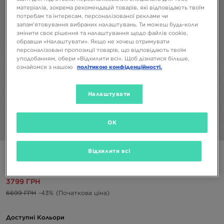
матеріалів, зокрема рекомендацій товарів, які відповідають твоїм
потребам та інтересам, персоналізованої реклами чи
запам’ятовування вибраних налаштувань. Ти можеш будь-коли
змінити своє рішення та налаштування щодо файлів cookie,
обравши «Налаштувати». Якщо не хочеш отримувати
персоналізовані пропозиції товарів, що відповідають твоїм
уподобанням, обери «Відхилити всі». Щоб дізнатися більше,
ознайомся з нашою
політикою конфіденційності.
Налаштувати
OK
1/4
Відхилити всі
NEW ERA КУРТКА MLB COACHES JACKET
3799 ГРН
6699 ГРН
-43%
(Початкова ціна)
Доступні Кольори