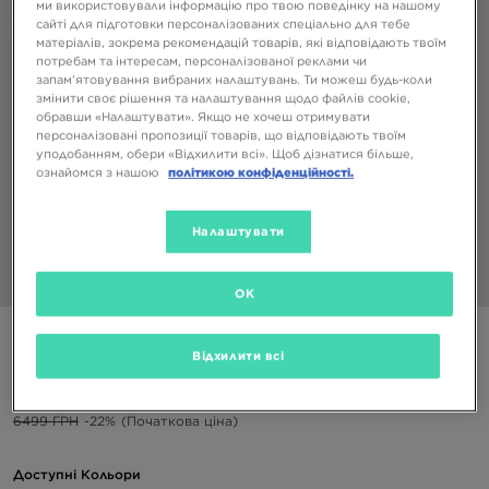
ми використовували інформацію про твою поведінку на нашому
сайті для підготовки персоналізованих спеціально для тебе
матеріалів, зокрема рекомендацій товарів, які відповідають твоїм
потребам та інтересам, персоналізованої реклами чи
запам’ятовування вибраних налаштувань. Ти можеш будь-коли
змінити своє рішення та налаштування щодо файлів cookie,
обравши «Налаштувати». Якщо не хочеш отримувати
персоналізовані пропозиції товарів, що відповідають твоїм
уподобанням, обери «Відхилити всі». Щоб дізнатися більше,
ознайомся з нашою
політикою конфіденційності.
Налаштувати
1/4
OK
ADIDAS КУРТКА DENIM FB JACKET
Відхилити всі
5099 ГРН
6499 ГРН
-22%
(Початкова ціна)
Доступні Кольори