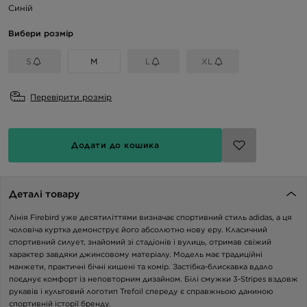
Синій
Вибери розмір
S
M
L
XL
Перевірити розмір
Додати до кошика
Деталі товару
Лінія Firebird уже десятиліттями визначає спортивний стиль adidas, а ця
чоловіча куртка демонструє його абсолютно нову еру. Класичний
спортивний силует, знайомий зі стадіонів і вулиць, отримав свіжий
характер завдяки джинсовому матеріалу. Модель має традиційні
манжети, практичні бічні кишені та комір. Застібка-блискавка вдало
поєднує комфорт із неповторним дизайном. Білі смужки 3-Stripes вздовж
рукавів і культовий логотип Trefoil спереду є справжньою даниною
спортивній історії бренду.