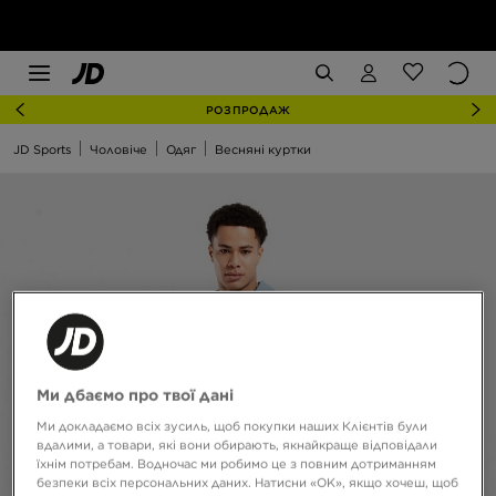
РОЗПРОДАЖ
JD Sports
Чоловіче
Одяг
Весняні куртки
Ми дбаємо про твої дані
Ми докладаємо всіх зусиль, щоб покупки наших Клієнтів були
вдалими, а товари, які вони обирають, якнайкраще відповідали
їхнім потребам. Водночас ми робимо це з повним дотриманням
безпеки всіх персональних даних. Натисни «OK», якщо хочеш, щоб