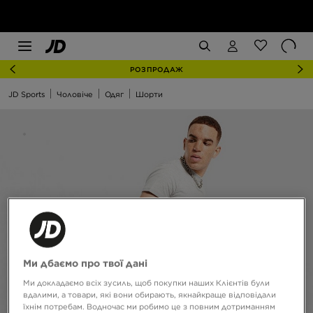
РОЗПРОДАЖ
JD Sports
Чоловіче
Одяг
Шорти
Ми дбаємо про твої дані
Ми докладаємо всіх зусиль, щоб покупки наших Клієнтів були
вдалими, а товари, які вони обирають, якнайкраще відповідали
їхнім потребам. Водночас ми робимо це з повним дотриманням