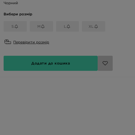
Чорний
Вибери розмір
S
M
L
XL
Перевірити розмір
Додати до кошика