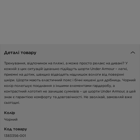
Деталі товару
Тренування, відпочинок на пляжі, а може просто релакс на дивані? У
кожній з цих ситуацій ідеально підійдуть шорти Under Armour – легкі,
приємні на дотик, швидко відводять надлишок вологи від поверхні
шкіри. Шорти мають еластичний пояс і бічні кишені для дрібниць. Чорний
колір полегшує поєднання з іншими елементами гардеробу, а
контрастний логотип не залишає сумнівів – це шорти Under Armour, а цей
знак є гарантією комфорту та довговічності. Не зволікай, замовляй вже
сьогодні.
Колір
Чорний
Код товару
1383356-001