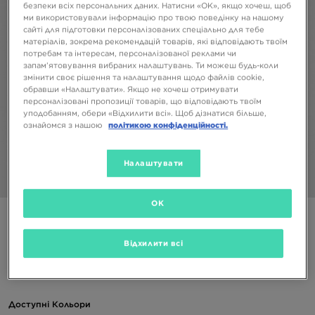
безпеки всіх персональних даних. Натисни «OK», якщо хочеш, щоб
ми використовували інформацію про твою поведінку на нашому
сайті для підготовки персоналізованих спеціально для тебе
матеріалів, зокрема рекомендацій товарів, які відповідають твоїм
потребам та інтересам, персоналізованої реклами чи
запам’ятовування вибраних налаштувань. Ти можеш будь-коли
змінити своє рішення та налаштування щодо файлів cookie,
обравши «Налаштувати». Якщо не хочеш отримувати
персоналізовані пропозиції товарів, що відповідають твоїм
уподобанням, обери «Відхилити всі». Щоб дізнатися більше,
ознайомся з нашою
політикою конфіденційності.
Налаштувати
1/4
OK
UNDER ARMOUR ШОРТИ UA TECH WOVEN WORDMARK
SHORT
Відхилити всі
1499 ГРН
Доступні Кольори