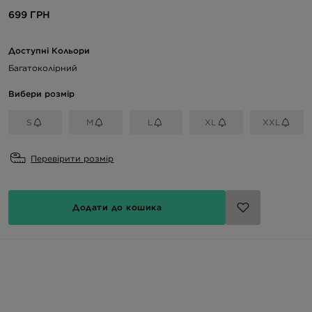
699 ГРН
Доступні Кольори
Багатоколірний
Вибери розмір
S
M
L
XL
XXL
Перевірити розмір
Додати до кошика