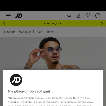
РОЗПРОДАЖ
JD Sports
Чоловіче
Одяг
Шорти
Ми дбаємо про твої дані
Ми докладаємо всіх зусиль, щоб покупки наших Клієнтів були
вдалими, а товари, які вони обирають, якнайкраще відповідали
їхнім потребам. Водночас ми робимо це з повним дотриманням