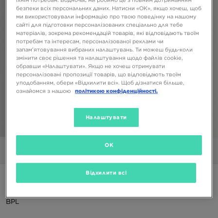
безпеки всіх персональних даних. Натисни «OK», якщо хочеш, щоб
ми використовували інформацію про твою поведінку на нашому
сайті для підготовки персоналізованих спеціально для тебе
матеріалів, зокрема рекомендацій товарів, які відповідають твоїм
потребам та інтересам, персоналізованої реклами чи
запам’ятовування вибраних налаштувань. Ти можеш будь-коли
змінити своє рішення та налаштування щодо файлів cookie,
обравши «Налаштувати». Якщо не хочеш отримувати
персоналізовані пропозиції товарів, що відповідають твоїм
уподобанням, обери «Відхилити всі». Щоб дізнатися більше,
ознайомся з нашою
політикою конфіденційності.
Налаштувати
1/6
OK
Фото
Відео
Відхилити всі
ONLY AT JD
MCKENZIE ШОРТИ SUNSET PALM SWM
BPL