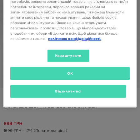
матеріалів, зокрема рекомендацій товарів, які відповідають твоїм
потребам та інтересам, персоналізованої реклами чи
запам’ятовування вибраних налаштувань. Ти можеш будь-коли
змінити своє рішення та налаштування щодо файлів cookie,
обравши «Налаштувати». Якщо не хочеш отримувати
персоналізовані пропозиції товарів, що відповідають твоїм
уподобанням, обери «Відхилити всі». Щоб дізнатися більше,
ознайомся з нашою
політикою конфіденційності.
Налаштувати
OK
1/5
Відхилити всі
ONLY AT JD
MCKENZIE ШОРТИ CEALUS CRG SHT BLK
899 ГРН
1699 ГРН
-47%
(Початкова ціна)