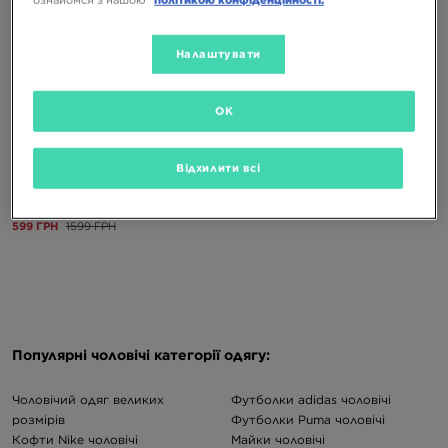
ознайомся з нашою
політикою конфіденційності.
Налаштувати
OK
Відхилити всі
PUMA ШОРТИ ESS SHORTS 10"
599 ГРН
1599 ГРН
Популярні чоловічі категорії одягу:
Чоловічий одяг великих
Футболки adidas чоловічі
розмірів
Футболки Puma чоловічі
Кофти Nike чоловічі
Майки чоловічі