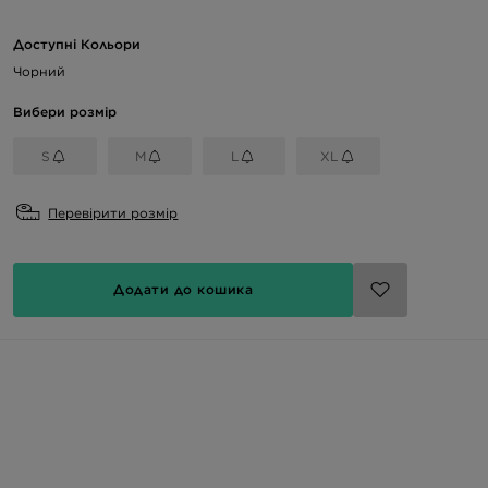
Доступні Кольори
Чорний
Вибери розмір
S
M
L
XL
Перевірити розмір
Додати до кошика