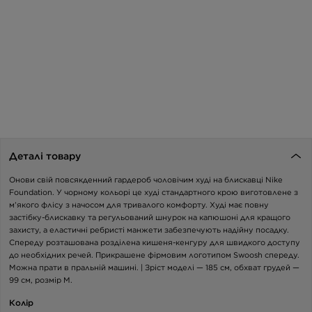
Деталі товару
Онови свій повсякденний гардероб чоловічим худі на блискавці Nike
Foundation. У чорному кольорі це худі стандартного крою виготовлене з
м’якого флісу з начосом для тривалого комфорту. Худі має повну
застібку-блискавку та регульований шнурок на капюшоні для кращого
захисту, а еластичні ребристі манжети забезпечують надійну посадку.
Спереду розташована розділена кишеня-кенгуру для швидкого доступу
до необхідних речей. Прикрашене фірмовим логотипом Swoosh спереду.
Можна прати в пральній машині. | Зріст моделі — 185 см, обхват грудей —
99 см, розмір M.
Колір