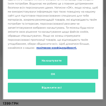
їхнім потребам. Водночас ми робимо це з повним дотриманням
безпеки всіх персональних даних. Натисни «OK», якщо хочеш, щоб
ми використовували інформацію про твою поведінку на нашому
сайті для підготовки персоналізованих спеціально для тебе
матеріалів, зокрема рекомендацій товарів, які відповідають твоїм
потребам та інтересам, персоналізованої реклами чи
запам’ятовування вибраних налаштувань. Ти можеш будь-коли
змінити своє рішення та налаштування щодо файлів cookie,
обравши «Налаштувати». Якщо не хочеш отримувати
персоналізовані пропозиції товарів, що відповідають твоїм
уподобанням, обери «Відхилити всі». Щоб дізнатися більше,
ознайомся з нашою
політикою конфіденційності.
Налаштувати
1/6
Фото
Відео
OK
NIKE КОФТА З КАПЮШОНОМ M NSW CLUB DT HOODIE
Відхилити всі
FZ BB ESSENTIALS
1399 ГРН