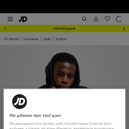
РОЗПРОДАЖ
JD Sports
Чоловіче
Одяг
Кофти
Ми дбаємо про твої дані
Ми докладаємо всіх зусиль, щоб покупки наших Клієнтів були
вдалими, а товари, які вони обирають, якнайкраще відповідали