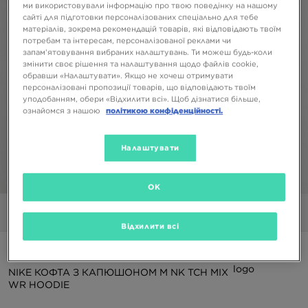
ми використовували інформацію про твою поведінку на нашому
сайті для підготовки персоналізованих спеціально для тебе
матеріалів, зокрема рекомендацій товарів, які відповідають твоїм
потребам та інтересам, персоналізованої реклами чи
запам’ятовування вибраних налаштувань. Ти можеш будь-коли
змінити своє рішення та налаштування щодо файлів cookie,
обравши «Налаштувати». Якщо не хочеш отримувати
персоналізовані пропозиції товарів, що відповідають твоїм
уподобанням, обери «Відхилити всі». Щоб дізнатися більше,
ознайомся з нашою
політикою конфіденційності.
Налаштувати
1/5
OK
Фото
Відео
Відхилити всі
ONLY AT JD
NIKE КОФТА З КАПЮШОНОМ M NK TCH MIX
WR HOODIE