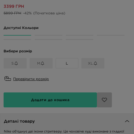
3399 ГРН
5899 ГРН
-42%
(Початкова ціна)
Доступні Кольори
Вибери розмір
S
M
L
XL
Перевірити розмір
Додати до кошика
Деталі товару
Nike об'єднує дві ікони стритверу. Це чоловіче худі виконане з гладкої