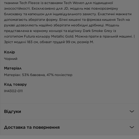
тканини Tech Fleece із вставками Tech Woven для підвищеної
зносостійкості. Ексклюзивно для JD, модель має повнорозмірну
блискавку та капюшон для індивідуального захисту. Еластичні манжети
допомагають зберігати форму. Бічні кишені та фірмова кишеня Tech на
рукаві дозволяють надійно зберігати необхідні дрібниці. Модель
представлена в чорному кольорі та відтінку Dark Smoke Grey із
логотипом Futura кольору Metallic Gold. Можна прати в пральній машині. |
Зріст моделі 183 см, обхват грудей 99 см, розмір M.
Колір
Чорний
Матеріал
Матеріал: 53% бавовна, 47% поліестер
Код товару
IH4302-011
Відгуки
Доставка та повернення