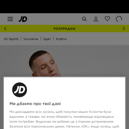
РОЗПРОДАЖ
JD Sports
Чоловіче
Одяг
Кофти
Ми дбаємо про твої дані
Ми докладаємо всіх зусиль, щоб покупки наших Клієнтів були
вдалими, а товари, які вони обирають, якнайкраще відповідали
їхнім потребам. Водночас ми робимо це з повним дотриманням
безпеки всіх персональних даних. Натисни «OK», якщо хочеш, щоб