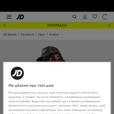
РОЗПРОДАЖ
JD Sports
Чоловіче
Одяг
Кофти
Ми дбаємо про твої дані
Ми докладаємо всіх зусиль, щоб покупки наших Клієнтів були
вдалими, а товари, які вони обирають, якнайкраще відповідали
їхнім потребам. Водночас ми робимо це з повним дотриманням
безпеки всіх персональних даних. Натисни «OK», якщо хочеш, щоб
ми використовували інформацію про твою поведінку на нашому