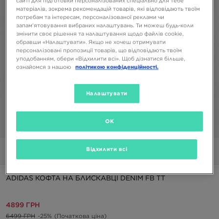
сайті для підготовки персоналізованих спеціально для тебе
матеріалів, зокрема рекомендацій товарів, які відповідають твоїм
потребам та інтересам, персоналізованої реклами чи
запам’ятовування вибраних налаштувань. Ти можеш будь-коли
змінити своє рішення та налаштування щодо файлів cookie,
обравши «Налаштувати». Якщо не хочеш отримувати
персоналізовані пропозиції товарів, що відповідають твоїм
уподобанням, обери «Відхилити всі». Щоб дізнатися більше,
ознайомся з нашою
політикою конфіденційності.
Налаштувати
OK
1/5
Відхилити всі
Фото
Відео
ADIDAS КОФТА НА БЛИСКАВЦІ DENIM FB TT
4899 ГРН
6499 ГРН
-25%
(Початкова ціна)