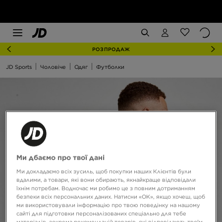
РОЗПРОДАЖ
JD Sports
Чоловіче
Одяг
Футболки
Ми дбаємо про твої дані
Ми докладаємо всіх зусиль, щоб покупки наших Клієнтів були
вдалими, а товари, які вони обирають, якнайкраще відповідали
їхнім потребам. Водночас ми робимо це з повним дотриманням
безпеки всіх персональних даних. Натисни «OK», якщо хочеш, щоб
ми використовували інформацію про твою поведінку на нашому
сайті для підготовки персоналізованих спеціально для тебе
матеріалів, зокрема рекомендацій товарів, які відповідають твоїм