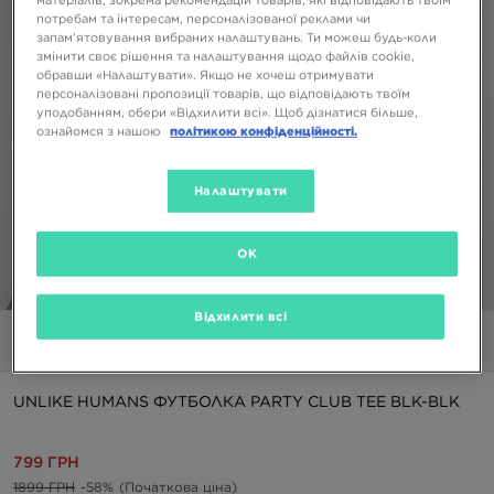
потребам та інтересам, персоналізованої реклами чи
запам’ятовування вибраних налаштувань. Ти можеш будь-коли
змінити своє рішення та налаштування щодо файлів cookie,
обравши «Налаштувати». Якщо не хочеш отримувати
персоналізовані пропозиції товарів, що відповідають твоїм
уподобанням, обери «Відхилити всі». Щоб дізнатися більше,
ознайомся з нашою
політикою конфіденційності.
Налаштувати
OK
1/5
Відхилити всі
Фото
Відео
UNLIKE HUMANS ФУТБОЛКА PARTY CLUB TEE BLK-BLK
799 ГРН
1899 ГРН
-58%
(Початкова ціна)