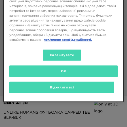
сайті для підготовки персоналізованих спеціально для тебе
матеріалів, зокрема рекомендацій товарів, які відповідають твоїм
потребам та інтересам, персоналізованої реклами чи
запам’ятовування вибраних налаштувань. Ти можеш будь-коли
змінити своє рішення та налаштування щодо файлів cookie,
обравши «Налаштувати». Якщо не хочеш отримувати
персоналізовані пропозиції товарів, що відповідають твоїм
уподобанням, обери «Відхилити всі». Щоб дізнатися більше,
ознайомся з нашою
політикою конфіденційності.
Налаштувати
OK
1/5
Відхилити всі
Фото
Відео
ONLY AT JD
UNLIKE HUMANS ФУТБОЛКА CAPPED TEE
BLK-BLK