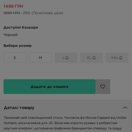
1499 ГРН
1999 ГРН
-25%
(Початкова ціна)
Доступні Кольори
Чорний
Вибери розмір
S
M
L
XL
XXL
Додати до кошика
Деталі товару
Прокачай свій повсякденний стиль. Чоловіча футболка Capped від Unlike
Humans, ексклюзивна для JD. Вона має короткі рукави з ребристим
круглим коміром і доповнена графічним брендингом спереду та ззаду.