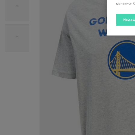
дізнатися 
Налаш