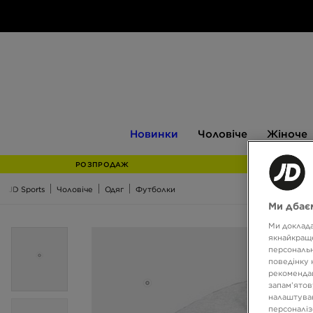
Новинки
Чоловіче
Жіноче
Новинки
Чоловіче
Жіноче
РОЗПРОДАЖ
JD Sports
Чоловіче
Одяг
Футболки
Ми дбаєм
Ми доклада
якнайкраще
персональн
поведінку 
рекомендац
запам’ятов
налаштуван
персоналіз