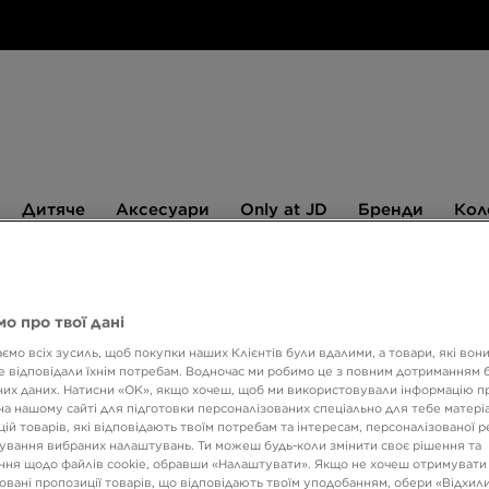
Дитяче
Аксесуари
Only
Бренди
Дитяче
Аксесуари
Only at JD
Бренди
Кол
at
JD
540 ГРН НА ПЕРШУ ПОКУПКУ
о про твої дані
ємо всіх зусиль, щоб покупки наших Клієнтів були вдалими, а товари, які вон
NEW 
 відповідали їхнім потребам. Водночас ми робимо це з повним дотриманням б
GOLD
их даних. Натисни «OK», якщо хочеш, щоб ми використовували інформацію п
на нашому сайті для підготовки персоналізованих спеціально для тебе матеріа
ій товарів, які відповідають твоїм потребам та інтересам, персоналізованої 
ування вибраних налаштувань. Ти можеш будь-коли змінити своє рішення та
549 Г
ня щодо файлів cookie, обравши «Налаштувати». Якщо не хочеш отримувати
овані пропозиції товарів, що відповідають твоїм уподобанням, обери «Відхили