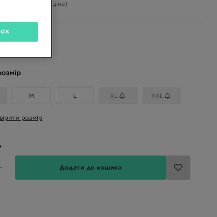
-66%
(Початкова ціна)
OK
і кольори
розмір
M
L
XL
XXL
вірити розмір
ь
Додати до кошика