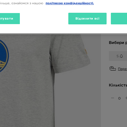
1599 ГРН
більше, ознайомся з нашою
політикою конфіденційності.
тувати
Відхилити всі
Доступн
Сірий
Вибери 
S
Пере
Кількіст