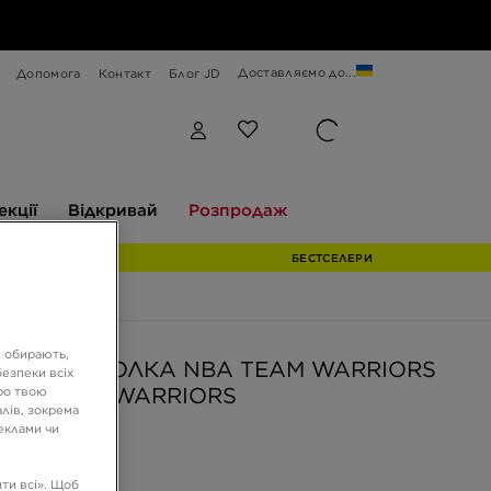
Доставляємо до...
Допомога
Контакт
Блог JD
Відкривай
Розпродаж
екції
Відкривай
Розпродаж
БЕСТСЕЛЕРИ
и обирають,
ERA ФУТБОЛКА NBA TEAM WARRIORS
езпеки всіх
EN STATE WARRIORS
ро твою
лів, зокрема
реклами чи
РН
ти всі». Щоб