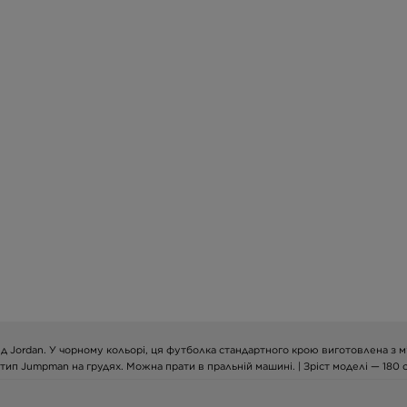
д Jordan. У чорному кольорі, ця футболка стандартного крою виготовлена з м’
п Jumpman на грудях. Можна прати в пральній машині. | Зріст моделі — 180 см