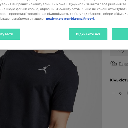
ування вибраних налаштувань. Ти можеш будь-коли змінити своє рішення та
ня щодо файлів cookie, обравши «Налаштувати». Якщо не хочеш отримувати
овані пропозиції товарів, що відповідають твоїм уподобанням, обери «Відхили
Доступн
більше, ознайомся з нашою
політикою конфіденційності.
Чорний
тувати
Відхилити всі
Вибери 
S
Пере
Кількіст