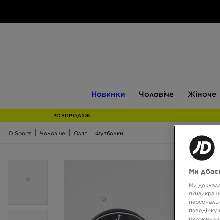
Новинки
Чоловіче
Жіноче
Новинки
Чоловіче
Жіноче
РОЗПРОДАЖ
JD Sports
Чоловіче
Одяг
Футболки
Ми дбаєм
Ми доклада
якнайкраще
персональн
поведінку 
рекомендац