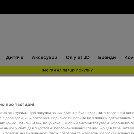
Дитяче
Аксесуари
Only
Бренди
Дитяче
Аксесуари
Only at JD
Бренди
Кол
at
JD
540 ГРН НА ПЕРШУ ПОКУПКУ
JORD
о про твої дані
CREW
ємо всіх зусиль, щоб покупки наших Клієнтів були вдалими, а товари, які вон
 відповідали їхнім потребам. Водночас ми робимо це з повним дотриманням б
их даних. Натисни «OK», якщо хочеш, щоб ми використовували інформацію п
999 Г
на нашому сайті для підготовки персоналізованих спеціально для тебе матеріа
ій товарів, які відповідають твоїм потребам та інтересам, персоналізованої 