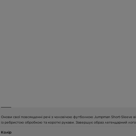
Онови свої повсякденні речі з чоловічою футболкою Jumpman Short-Sleeve ві
із ребристою обробкою та короткі рукави. Завершує образ легендарний логоти
Колір