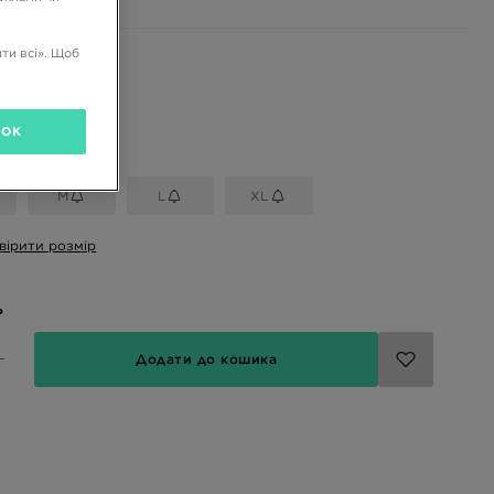
ти всі». Щоб
і кольори
OK
розмір
M
L
XL
вірити розмір
ь
Додати до кошика