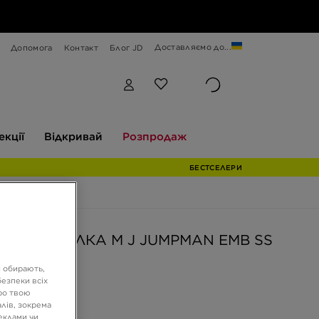
Доставляємо до...
Допомога
Контакт
Блог JD
Відкривай
Розпродаж
екції
Відкривай
Розпродаж
БЕСТСЕЛЕРИ
AN ФУТБОЛКА M J JUMPMAN EMB SS
и обирають,
езпеки всіх
ро твою
РН
лів, зокрема
реклами чи