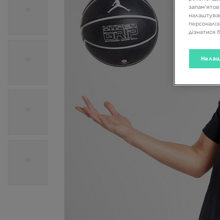
запам’ятов
налаштуван
персоналіз
дізнатися 
Налаш