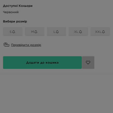
Доступні Кольори
Червоний
Вибери розмір
S
M
L
XL
XXL
Перевірити розмір
Додати до кошика