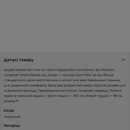
Деталі товару
Додай новий маст-хев до свого гардероба з чоловічою футболкою
Jumpman Short-Sleeve від Jordan. У кольорі Gym Red, ця футболка
стандартного крою виготовлена з легкої та м’якої бавовняної тканини
для щоденного комфорту. Вона має ребристий комір і короткі рукави для
класичного вигляду. Прикрашена логотипом Jumpman спереду. Можна
прати в пральній машині. | Зріст моделі — 183 см, обхват грудей — 98 см,
розмір M.
Колір
Червоний
Матеріал