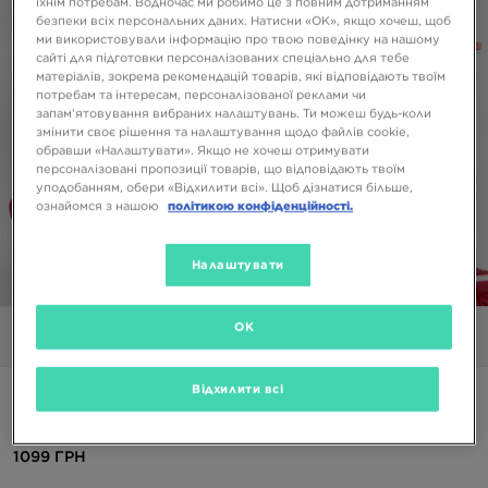
їхнім потребам. Водночас ми робимо це з повним дотриманням
безпеки всіх персональних даних. Натисни «OK», якщо хочеш, щоб
ми використовували інформацію про твою поведінку на нашому
сайті для підготовки персоналізованих спеціально для тебе
матеріалів, зокрема рекомендацій товарів, які відповідають твоїм
потребам та інтересам, персоналізованої реклами чи
запам’ятовування вибраних налаштувань. Ти можеш будь-коли
змінити своє рішення та налаштування щодо файлів cookie,
обравши «Налаштувати». Якщо не хочеш отримувати
персоналізовані пропозиції товарів, що відповідають твоїм
уподобанням, обери «Відхилити всі». Щоб дізнатися більше,
ознайомся з нашою
політикою конфіденційності.
Налаштувати
1/5
OK
Фото
Відео
Відхилити всі
JORDAN ФУТБОЛКА M J JUMPMAN EMB SS CREW
1099 ГРН