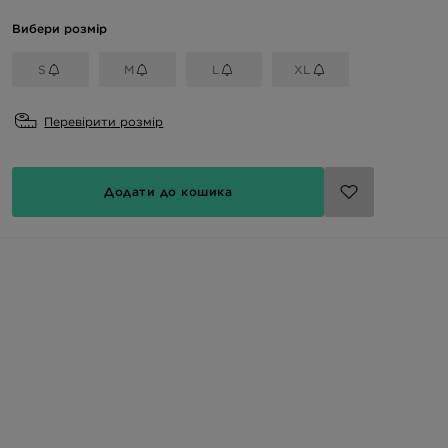
Вибери розмір
S
M
L
XL
Перевірити розмір
Додати до кошика