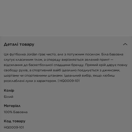
Деталі товару
Ця футболка Jordan грає чисто, але з потужним посилом. Біла бавовна
слугує класичним тлом, а спереду вирізняється зелений принт —
відсилання до баскетбольної спадщини бренду. Прямий крій дарує повну
свободу рухів, а спортивний вайб ідеально поєднується з джинсами,
шортами чи спортивними штанами. Ідеальний вибір, якщо любиш
розслаблені луки з характером. | HQ0009-101
Колір
Білий
Матеріал
100% Бавовна
Код товару
HQ0009-101