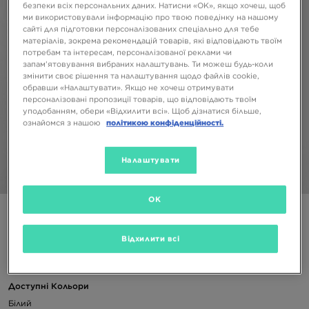
безпеки всіх персональних даних. Натисни «OK», якщо хочеш, щоб
ми використовували інформацію про твою поведінку на нашому
сайті для підготовки персоналізованих спеціально для тебе
матеріалів, зокрема рекомендацій товарів, які відповідають твоїм
потребам та інтересам, персоналізованої реклами чи
запам’ятовування вибраних налаштувань. Ти можеш будь-коли
змінити своє рішення та налаштування щодо файлів cookie,
обравши «Налаштувати». Якщо не хочеш отримувати
персоналізовані пропозиції товарів, що відповідають твоїм
уподобанням, обери «Відхилити всі». Щоб дізнатися більше,
ознайомся з нашою
політикою конфіденційності.
Налаштувати
1/4
OK
JORDAN ФУТБОЛКА M J CITY 88 SS CREW
Відхилити всі
999 ГРН
Доступні Кольори
Білий