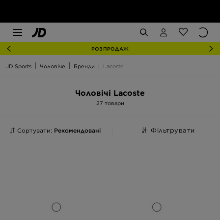
РОЗПРОДАЖ
JD Sports
Чоловіче
Бренди
Lacoste
Чоловічі Lacoste
27 товари
Сортувати:
Рекомендовані
Фільтрувати