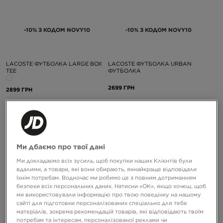
-10% З КОДОМ NOVY10
-10% З КОДОМ NOVY10
LACOSTE ФУТБОЛКА LARGE BOX
LACOSTE ФУТБОЛКА URBAN
TEE
ФУТБОЛКА
2699 ГРН
2899 ГРН
Ми дбаємо про твої дані
Ми докладаємо всіх зусиль, щоб покупки наших Клієнтів були
вдалими, а товари, які вони обирають, якнайкраще відповідали
їхнім потребам. Водночас ми робимо це з повним дотриманням
безпеки всіх персональних даних. Натисни «OK», якщо хочеш, щоб
-10% З КОДОМ NOVY10
-10% З КОДОМ NOVY10
ми використовували інформацію про твою поведінку на нашому
сайті для підготовки персоналізованих спеціально для тебе
матеріалів, зокрема рекомендацій товарів, які відповідають твоїм
потребам та інтересам, персоналізованої реклами чи