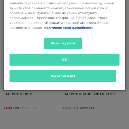
LACOSTE КОФТА НА БЛИСКАВЦІ
LACOSTE ФУТБОЛКА ФУТБОЛКА
запам’ятовування вибраних налаштувань. Ти можеш будь-коли
SWEATSHIRT
змінити своє рішення та налаштування щодо файлів cookie,
обравши «Налаштувати». Якщо не хочеш отримувати
5599 ГРН
3199 ГРН
персоналізовані пропозиції товарів, що відповідають твоїм
уподобанням, обери «Відхилити всі». Щоб дізнатися більше,
ознайомся з нашою
політикою конфіденційності.
Налаштувати
OK
ONLY AT
ONLY AT
Відхилити всі
LACOSTE ШОРТИ
LACOSTE ШТАНИ URBAN PANTS
2499 ГРН
3199 ГРН
3799 ГРН
4999 ГРН